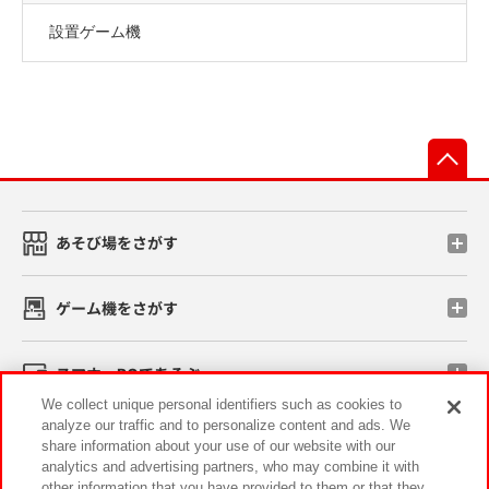
設置ゲーム機
先
あそび場をさがす
ゲーム機をさがす
スマホ・PCであそぶ
We collect unique personal identifiers such as cookies to
analyze our traffic and to personalize content and ads. We
イベント・キャンペーン
share information about your use of our website with our
analytics and advertising partners, who may combine it with
other information that you have provided to them or that they