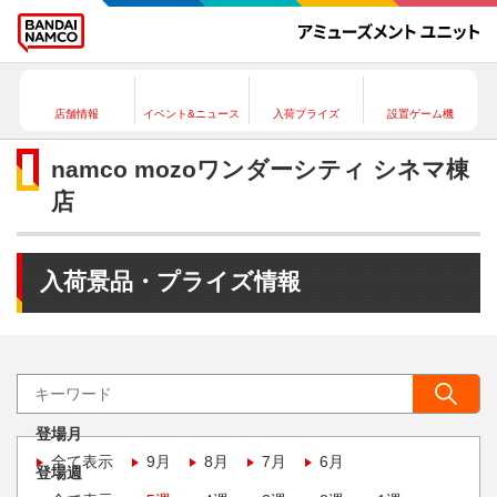
店舗情報
イベント&ニュース
入荷プライズ
設置ゲーム機
namco mozoワンダーシティ シネマ棟
店
入荷景品・プライズ情報
登場月
全て表示
9月
8月
7月
6月
登場週