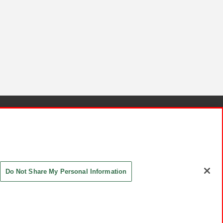
針と検証結果
お取引先さまとともに
お問い合わせ
Do Not Share My Personal Information
ASHIKI Co., Ltd. All Rights Reserved.