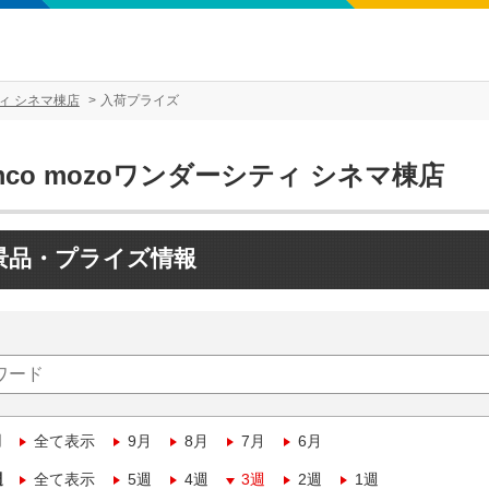
ティ シネマ棟店
入荷プライズ
mco mozoワンダーシティ シネマ棟店
景品・プライズ情報
月
全て表示
9月
8月
7月
6月
週
全て表示
5週
4週
3週
2週
1週