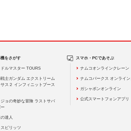
ム機をさがす
スマホ・PCであそぶ
ドルマスター TOURS
ナムコオンラインクレーン
動戦士ガンダム エクストリーム
ナムコパークス オンライ
ーサス２ インフィニットブース
ガシャポンオンライン
公式スマートフォンアプリ
ョジョの奇妙な冒険 ラストサバ
バー
鼓の達人
りスピリッツ