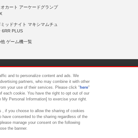
リオカート アーケードグランプ
X
岸ミッドナイト マキシマムチュ
 6RR PLUS
の他 ゲーム機一覧
サイトポリシー
プライバシーポリシー
ウェブアクセシビリティ方
raffic and to personalize content and ads. We
advertising partners, who may combine it with other
rom your use of their services. Please click "
here
"
供について
カスタマーハラスメント対応方針
よくあるご質問・
f each cookie. You have the right to opt out of our
e My Personal Information] to exercise your right.
 , if you choose to allow the sharing of cookies
to have consented to the sharing regardless of the
, please manage your consent on the following
lose the banner.
ndai Namco Amusement Lab Inc.
©Bandai Namco Experience Inc.
©HANAY