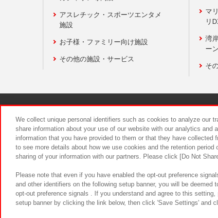
マ
アスレチック・スポーツエンタメ
リD
施設
湾
お子様・ファミリー向け施設
ーン
その他の施設・サービス
そ
関連会社
サステナビリティ
We collect unique personal identifiers such as cookies to analyze our t
share information about your use of our website with our analytics and 
information that you have provided to them or that they have collected f
食品のご提
to see more details about how we use cookies and the retention period o
sharing of your information with our partners. Please click [Do Not Shar
Please note that even if you have enabled the opt-out preference signals
and other identifiers on the following setup banner, you will be deemed 
opt-out preference signals . If you understand and agree to this setting
setup banner by clicking the link below, then click 'Save Settings' and c
©Bandai Namco Amusement Inc.
©Ba