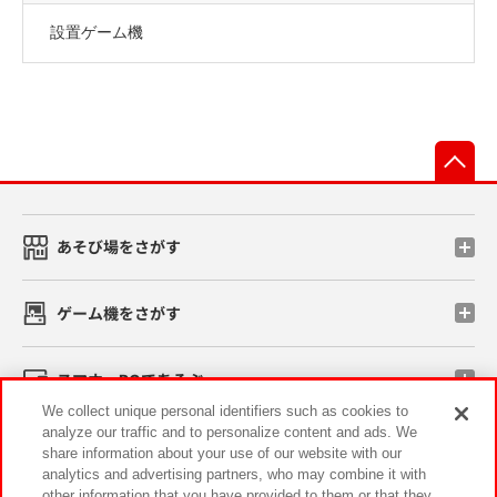
設置ゲーム機
先
あそび場をさがす
ゲーム機をさがす
スマホ・PCであそぶ
We collect unique personal identifiers such as cookies to
analyze our traffic and to personalize content and ads. We
イベント・キャンペーン
share information about your use of our website with our
analytics and advertising partners, who may combine it with
other information that you have provided to them or that they