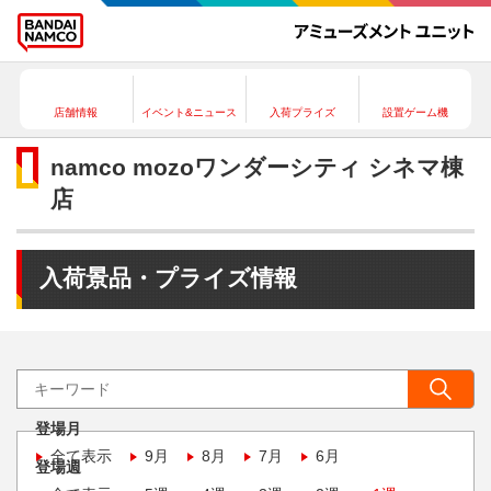
店舗情報
イベント&ニュース
入荷プライズ
設置ゲーム機
namco mozoワンダーシティ シネマ棟
店
入荷景品・プライズ情報
登場月
全て表示
9月
8月
7月
6月
登場週