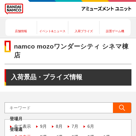
店舗情報
イベント&ニュース
入荷プライズ
設置ゲーム機
namco mozoワンダーシティ シネマ棟
店
入荷景品・プライズ情報
登場月
全て表示
9月
8月
7月
6月
登場週