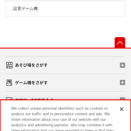
設置ゲーム機
先
あそび場をさがす
ゲーム機をさがす
スマホ・PCであそぶ
We collect unique personal identifiers such as cookies to
analyze our traffic and to personalize content and ads. We
イベント・キャンペーン
share information about your use of our website with our
analytics and advertising partners, who may combine it with
other information that you have provided to them or that they