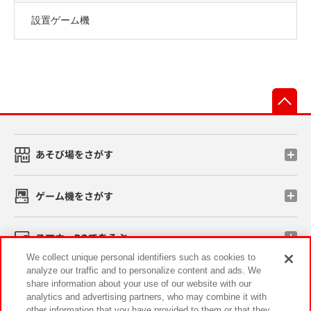
設置ゲーム機
先
あそび場をさがす
ゲーム機をさがす
スマホ・PCであそぶ
We collect unique personal identifiers such as cookies to
analyze our traffic and to personalize content and ads. We
イベント・キャンペーン
share information about your use of our website with our
analytics and advertising partners, who may combine it with
other information that you have provided to them or that they