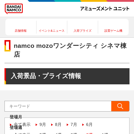
店舗情報
イベント&ニュース
入荷プライズ
設置ゲーム機
namco mozoワンダーシティ シネマ棟
店
入荷景品・プライズ情報
登場月
全て表示
9月
8月
7月
6月
登場週