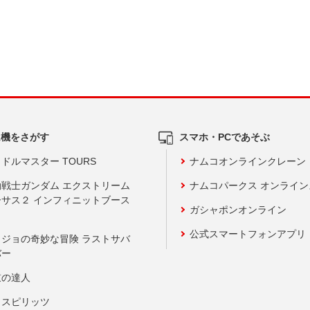
ム機をさがす
スマホ・PCであそぶ
ドルマスター TOURS
ナムコオンラインクレーン
動戦士ガンダム エクストリーム
ナムコパークス オンライ
ーサス２ インフィニットブース
ガシャポンオンライン
公式スマートフォンアプリ
ョジョの奇妙な冒険 ラストサバ
バー
鼓の達人
りスピリッツ