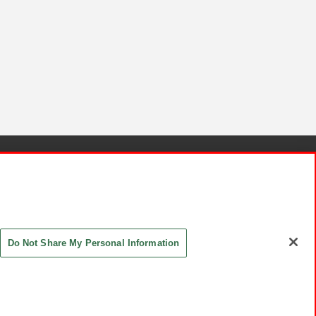
針と検証結果
お取引先さまとともに
お問い合わせ
Do Not Share My Personal Information
ASHIKI Co., Ltd. All Rights Reserved.