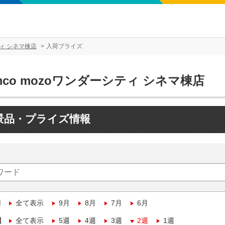
ティ シネマ棟店
入荷プライズ
mco mozoワンダーシティ シネマ棟店
景品・プライズ情報
月
全て表示
9月
8月
7月
6月
週
全て表示
5週
4週
3週
2週
1週