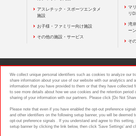
マ
アスレチック・スポーツエンタメ
リD
施設
湾
お子様・ファミリー向け施設
ーン
その他の施設・サービス
そ
関連会社
サステナビリティ
We collect unique personal identifiers such as cookies to analyze our t
share information about your use of our website with our analytics and 
information that you have provided to them or that they have collected f
食品のご提
to see more details about how we use cookies and the retention period o
sharing of your information with our partners. Please click [Do Not Shar
Please note that even if you have enabled the opt-out preference signals
and other identifiers on the following setup banner, you will be deemed 
opt-out preference signals . If you understand and agree to this setting
setup banner by clicking the link below, then click 'Save Settings' and c
©Bandai Namco Amusement Inc.
©Ba