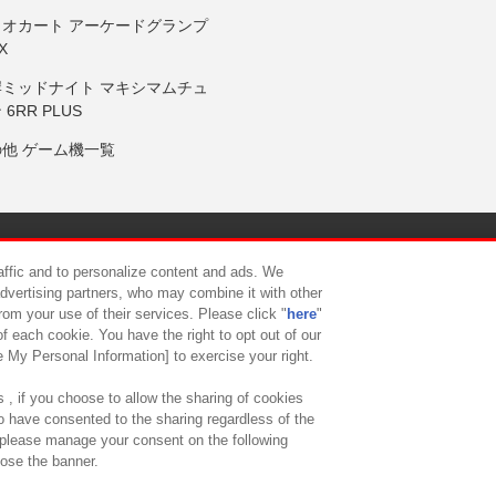
リオカート アーケードグランプ
X
岸ミッドナイト マキシマムチュ
 6RR PLUS
の他 ゲーム機一覧
サイトポリシー
プライバシーポリシー
ウェブアクセシビリティ方
raffic and to personalize content and ads. We
advertising partners, who may combine it with other
rom your use of their services. Please click "
here
"
供について
カスタマーハラスメント対応方針
よくあるご質問・
f each cookie. You have the right to opt out of our
e My Personal Information] to exercise your right.
 , if you choose to allow the sharing of cookies
to have consented to the sharing regardless of the
, please manage your consent on the following
lose the banner.
ndai Namco Amusement Lab Inc.
©Bandai Namco Experience Inc.
©HANAY