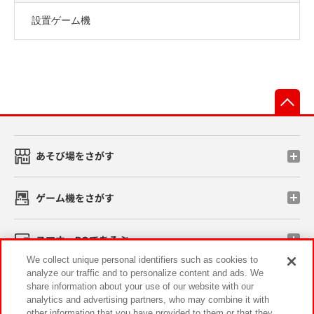
設置ゲーム機
先
あそび場をさがす
ゲーム機をさがす
スマホ・PCであそぶ
We collect unique personal identifiers such as cookies to
analyze our traffic and to personalize content and ads. We
イベント・キャンペーン
share information about your use of our website with our
analytics and advertising partners, who may combine it with
other information that you have provided to them or that they