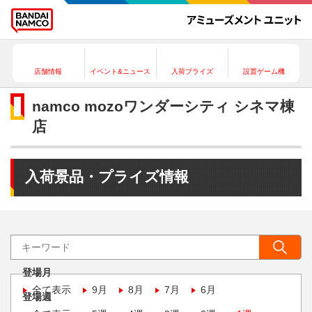
店舗情報
イベント&ニュース
入荷プライズ
設置ゲーム機
namco mozoワンダーシティ シネマ棟
店
入荷景品・プライズ情報
登場月
全て表示
9月
8月
7月
6月
登場週