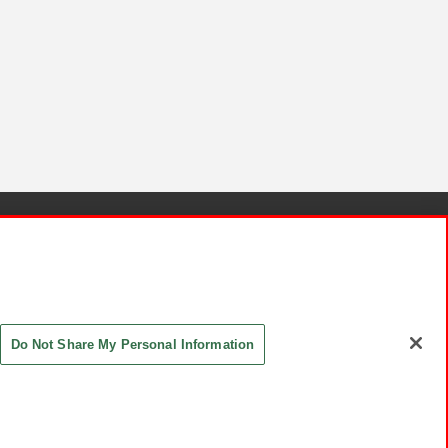
針と検証結果
お取引先さまとともに
お問い合わせ
Do Not Share My Personal Information
ASHIKI Co., Ltd. All Rights Reserved.