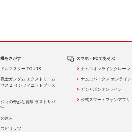
ム機をさがす
スマホ・PCであそぶ
ドルマスター TOURS
ナムコオンラインクレーン
動戦士ガンダム エクストリーム
ナムコパークス オンライ
ーサス２ インフィニットブース
ガシャポンオンライン
公式スマートフォンアプリ
ョジョの奇妙な冒険 ラストサバ
バー
鼓の達人
りスピリッツ