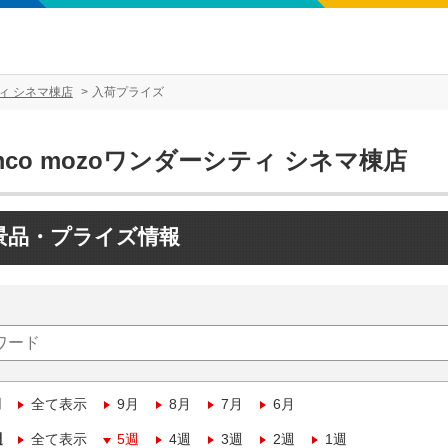
ティ シネマ棟店
入荷プライズ
mco mozoワンダーシティ シネマ棟店
景品・プライズ情報
月
全て表示
9月
8月
7月
6月
週
全て表示
5週
4週
3週
2週
1週