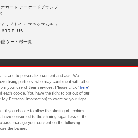
リオカート アーケードグランプ
X
岸ミッドナイト マキシマムチュ
 6RR PLUS
の他 ゲーム機一覧
サイトポリシー
プライバシーポリシー
ウェブアクセシビリティ方
raffic and to personalize content and ads. We
advertising partners, who may combine it with other
rom your use of their services. Please click "
here
"
供について
カスタマーハラスメント対応方針
よくあるご質問・
f each cookie. You have the right to opt out of our
e My Personal Information] to exercise your right.
 , if you choose to allow the sharing of cookies
to have consented to the sharing regardless of the
, please manage your consent on the following
lose the banner.
ndai Namco Amusement Lab Inc.
©Bandai Namco Experience Inc.
©HANAY