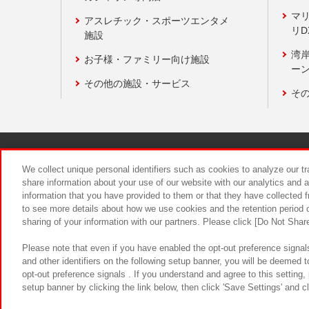
マ
アスレチック・スポーツエンタメ
リD
施設
湾
お子様・ファミリー向け施設
ーン
その他の施設・サービス
そ
関連会社
サステナビリティ
We collect unique personal identifiers such as cookies to analyze our t
share information about your use of our website with our analytics and 
information that you have provided to them or that they have collected f
食品のご提
to see more details about how we use cookies and the retention period o
sharing of your information with our partners. Please click [Do Not Shar
Please note that even if you have enabled the opt-out preference signals
and other identifiers on the following setup banner, you will be deemed 
opt-out preference signals . If you understand and agree to this setting
setup banner by clicking the link below, then click 'Save Settings' and c
©Bandai Namco Amusement Inc.
©Ba