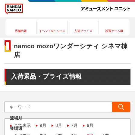
店舗情報
イベント&ニュース
入荷プライズ
設置ゲーム機
namco mozoワンダーシティ シネマ棟
店
入荷景品・プライズ情報
登場月
全て表示
9月
8月
7月
6月
登場週