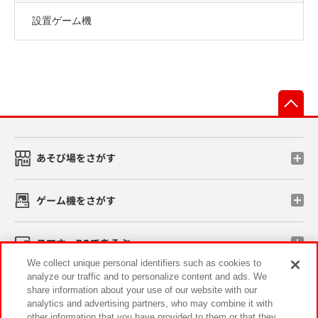
設置ゲーム機
先
あそび場をさがす
ゲーム機をさがす
スマホ・PCであそぶ
We collect unique personal identifiers such as cookies to
analyze our traffic and to personalize content and ads. We
イベント・キャンペーン
share information about your use of our website with our
analytics and advertising partners, who may combine it with
other information that you have provided to them or that they