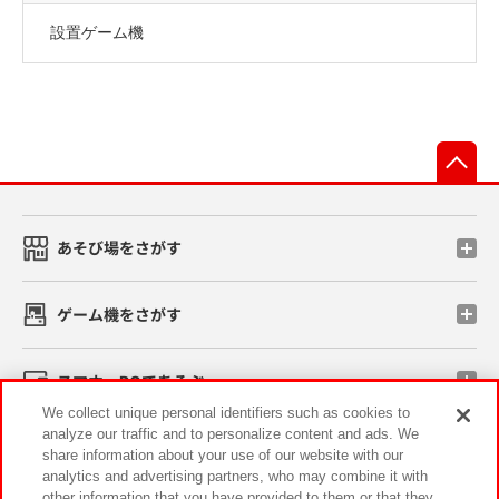
設置ゲーム機
先
あそび場をさがす
ゲーム機をさがす
スマホ・PCであそぶ
We collect unique personal identifiers such as cookies to
analyze our traffic and to personalize content and ads. We
イベント・キャンペーン
share information about your use of our website with our
analytics and advertising partners, who may combine it with
other information that you have provided to them or that they