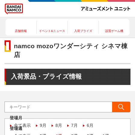
店舗情報
イベント&ニュース
入荷プライズ
設置ゲーム機
namco mozoワンダーシティ シネマ棟
店
入荷景品・プライズ情報
登場月
全て表示
9月
8月
7月
6月
登場週