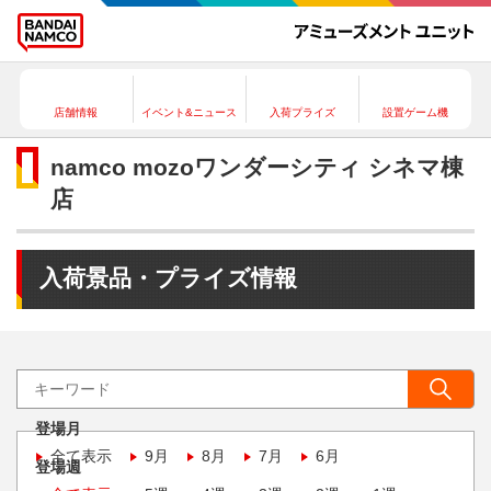
店舗情報
イベント&ニュース
入荷プライズ
設置ゲーム機
namco mozoワンダーシティ シネマ棟
店
入荷景品・プライズ情報
登場月
全て表示
9月
8月
7月
6月
登場週