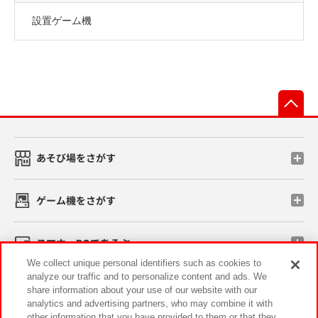
設置ゲーム機
先
あそび場をさがす
ゲーム機をさがす
スマホ・PCであそぶ
We collect unique personal identifiers such as cookies to
analyze our traffic and to personalize content and ads. We
イベント・キャンペーン
share information about your use of our website with our
analytics and advertising partners, who may combine it with
other information that you have provided to them or that they