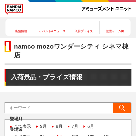
店舗情報
イベント&ニュース
入荷プライズ
設置ゲーム機
namco mozoワンダーシティ シネマ棟
店
入荷景品・プライズ情報
登場月
全て表示
9月
8月
7月
6月
登場週