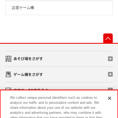
設置ゲーム機
先
あそび場をさがす
ゲーム機をさがす
スマホ・PCであそぶ
We collect unique personal identifiers such as cookies to
analyze our traffic and to personalize content and ads. We
イベント・キャンペーン
share information about your use of our website with our
analytics and advertising partners, who may combine it with
other information that you have provided to them or that they