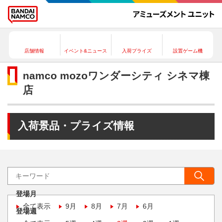
店舗情報
イベント&ニュース
入荷プライズ
設置ゲーム機
namco mozoワンダーシティ シネマ棟
店
入荷景品・プライズ情報
登場月
全て表示
9月
8月
7月
6月
登場週