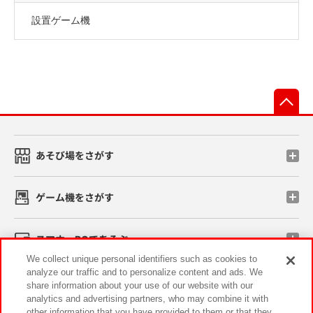
設置ゲーム機
先
あそび場をさがす
ゲーム機をさがす
スマホ・PCであそぶ
We collect unique personal identifiers such as cookies to
analyze our traffic and to personalize content and ads. We
イベント・キャンペーン
share information about your use of our website with our
analytics and advertising partners, who may combine it with
other information that you have provided to them or that they