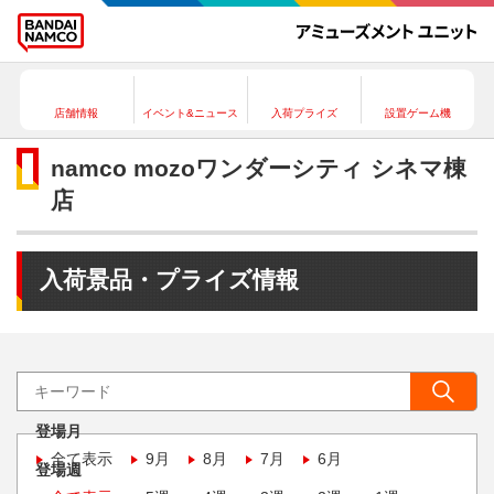
店舗情報
イベント&ニュース
入荷プライズ
設置ゲーム機
namco mozoワンダーシティ シネマ棟
店
入荷景品・プライズ情報
登場月
全て表示
9月
8月
7月
6月
登場週