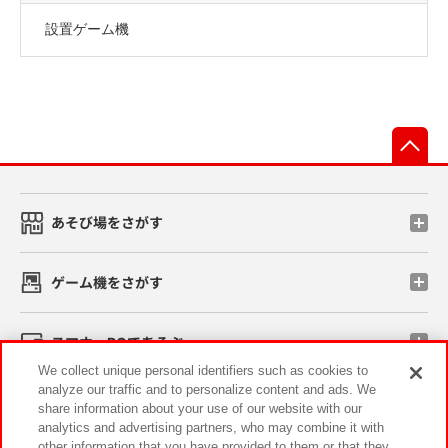
設置ゲーム機
先
あそび場をさがす
ゲーム機をさがす
スマホ・PCであそぶ
We collect unique personal identifiers such as cookies to
analyze our traffic and to personalize content and ads. We
イベント・キャンペーン
share information about your use of our website with our
analytics and advertising partners, who may combine it with
other information that you have provided to them or that they