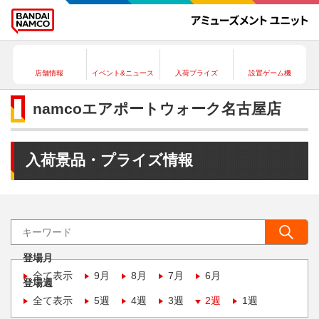
店舗情報
イベント&ニュース
入荷プライズ
設置ゲーム機
namcoエアポートウォーク名古屋店
入荷景品・プライズ情報
登場月
全て表示
9月
8月
7月
6月
登場週
全て表示
5週
4週
3週
2週
1週