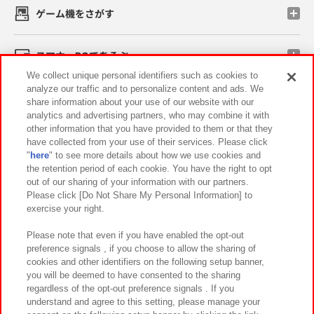
ゲーム機をさがす
スマホ・PCであそぶ
We collect unique personal identifiers such as cookies to
analyze our traffic and to personalize content and ads. We
イベント・キャンペーン
share information about your use of our website with our
analytics and advertising partners, who may combine it with
other information that you have provided to them or that they
have collected from your use of their services. Please click
"
here
" to see more details about how we use cookies and
関連会社
サステナビリティ
サイトポリシー
the retention period of each cookie. You have the right to opt
out of our sharing of your information with our partners.
プライバシーポリシー
ウェブアクセシビリティ方針と検証結果
Please click [Do Not Share My Personal Information] to
exercise your right.
お取引先さまとともに
食品のご提供について
カスタマーハラスメント対応方針
よくあるご質問・お問い合わせ
Please note that even if you have enabled the opt-out
preference signals , if you choose to allow the sharing of
cookies and other identifiers on the following setup banner,
you will be deemed to have consented to the sharing
regardless of the opt-out preference signals . If you
understand and agree to this setting, please manage your