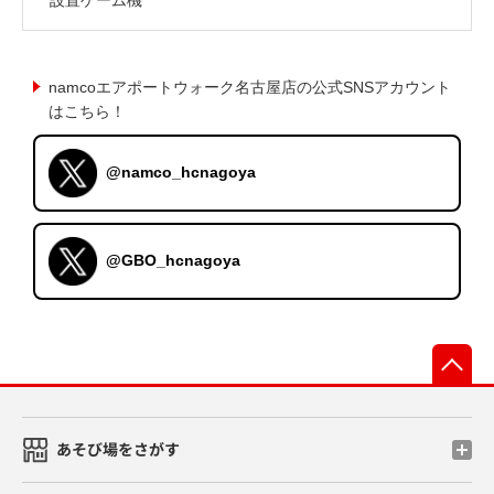
namcoエアポートウォーク名古屋店の公式SNSアカウント
はこちら！
@namco_hcnagoya
@GBO_hcnagoya
先
あそび場をさがす