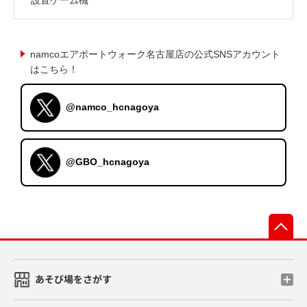
namcoエアポートウォーク名古屋店の公式SNSアカウント
はこちら！
@namco_hcnagoya
@GBO_hcnagoya
先
あそび場をさがす