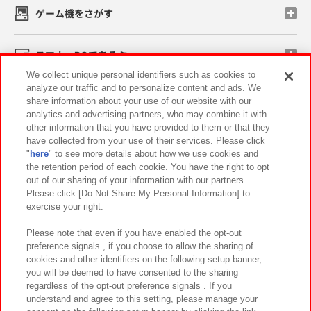
ゲーム機をさがす
スマホ・PCであそぶ
We collect unique personal identifiers such as cookies to
analyze our traffic and to personalize content and ads. We
イベント・キャンペーン
share information about your use of our website with our
analytics and advertising partners, who may combine it with
other information that you have provided to them or that they
have collected from your use of their services. Please click
"
here
" to see more details about how we use cookies and
関連会社
サステナビリティ
サイトポリシー
the retention period of each cookie. You have the right to opt
out of our sharing of your information with our partners.
プライバシーポリシー
ウェブアクセシビリティ方針と検証結果
Please click [Do Not Share My Personal Information] to
exercise your right.
お取引先さまとともに
食品のご提供について
カスタマーハラスメント対応方針
よくあるご質問・お問い合わせ
Please note that even if you have enabled the opt-out
preference signals , if you choose to allow the sharing of
cookies and other identifiers on the following setup banner,
you will be deemed to have consented to the sharing
regardless of the opt-out preference signals . If you
understand and agree to this setting, please manage your