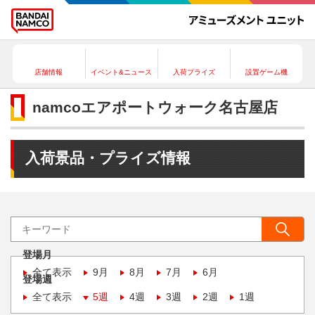
店舗情報
イベント&ニュース
入荷プライズ
設置ゲーム機
namcoエアポートウォーク名古屋店
入荷景品・プライズ情報
登場月
全て表示
9月
8月
7月
6月
登場週
全て表示
5週
4週
3週
2週
1週