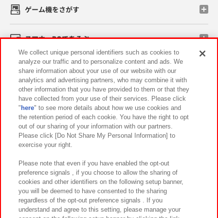
ゲーム機をさがす
スマホ・PCであそぶ
We collect unique personal identifiers such as cookies to
analyze our traffic and to personalize content and ads. We
イベント・キャンペーン
share information about your use of our website with our
analytics and advertising partners, who may combine it with
other information that you have provided to them or that they
have collected from your use of their services. Please click
"
here
" to see more details about how we use cookies and
関連会社
サステナビリティ
サイトポリシー
the retention period of each cookie. You have the right to opt
out of our sharing of your information with our partners.
プライバシーポリシー
ウェブアクセシビリティ方針と検証結果
Please click [Do Not Share My Personal Information] to
exercise your right.
お取引先さまとともに
食品のご提供について
カスタマーハラスメント対応方針
よくあるご質問・お問い合わせ
Please note that even if you have enabled the opt-out
preference signals , if you choose to allow the sharing of
cookies and other identifiers on the following setup banner,
you will be deemed to have consented to the sharing
regardless of the opt-out preference signals . If you
understand and agree to this setting, please manage your