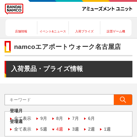
店舗情報
イベント&ニュース
入荷プライズ
設置ゲーム機
namcoエアポートウォーク名古屋店
入荷景品・プライズ情報
登場月
全て表示
9月
8月
7月
6月
登場週
全て表示
5週
4週
3週
2週
1週