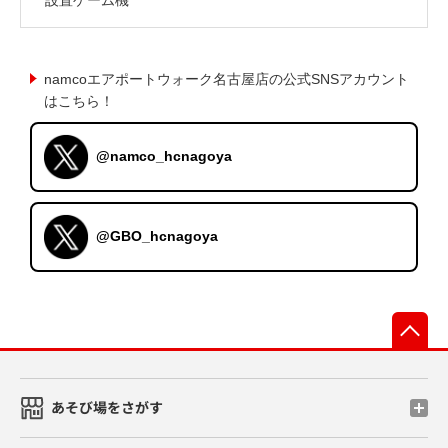
namcoエアポートウォーク名古屋店の公式SNSアカウント
はこちら！
@namco_hcnagoya
@GBO_hcnagoya
先
あそび場をさがす