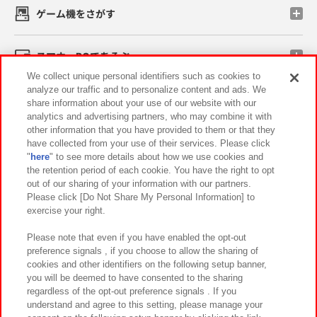
ゲーム機をさがす
スマホ・PCであそぶ
We collect unique personal identifiers such as cookies to
analyze our traffic and to personalize content and ads. We
イベント・キャンペーン
share information about your use of our website with our
analytics and advertising partners, who may combine it with
other information that you have provided to them or that they
have collected from your use of their services. Please click
"
here
" to see more details about how we use cookies and
関連会社
サステナビリティ
サイトポリシー
the retention period of each cookie. You have the right to opt
out of our sharing of your information with our partners.
プライバシーポリシー
ウェブアクセシビリティ方針と検証結果
Please click [Do Not Share My Personal Information] to
exercise your right.
お取引先さまとともに
食品のご提供について
カスタマーハラスメント対応方針
よくあるご質問・お問い合わせ
Please note that even if you have enabled the opt-out
preference signals , if you choose to allow the sharing of
cookies and other identifiers on the following setup banner,
you will be deemed to have consented to the sharing
regardless of the opt-out preference signals . If you
understand and agree to this setting, please manage your