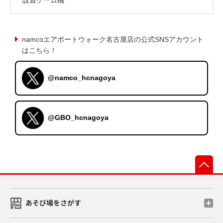
namcoエアポートウォーク名古屋店の公式SNSアカウント
はこちら！
@namco_hcnagoya
@GBO_hcnagoya
先
あそび場をさがす