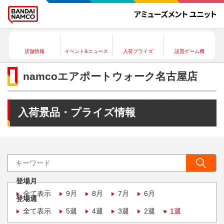
店舗情報
イベント&ニュース
入荷プライズ
設置ゲーム機
namcoエアポートウォーク名古屋店
入荷景品・プライズ情報
登場月
全て表示
9月
8月
7月
6月
登場週
全て表示
5週
4週
3週
2週
1週