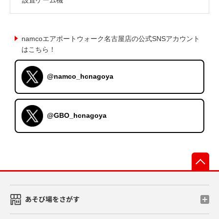
namcoエアポートウォーク名古屋店の公式SNSアカウント
はこちら！
@namco_hcnagoya
@GBO_hcnagoya
先
あそび場をさがす