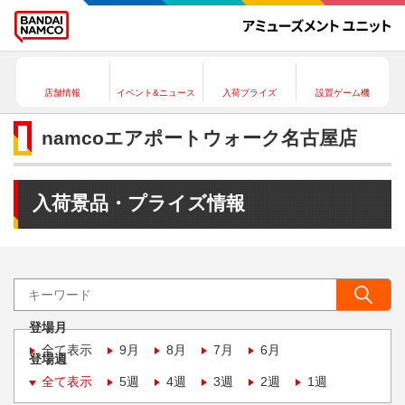
店舗情報
イベント&ニュース
入荷プライズ
設置ゲーム機
namcoエアポートウォーク名古屋店
入荷景品・プライズ情報
登場月
全て表示
9月
8月
7月
6月
登場週
全て表示
5週
4週
3週
2週
1週