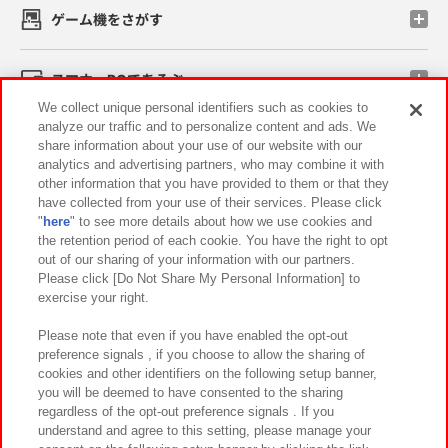
ゲーム機をさがす
スマホ・PCであそぶ
We collect unique personal identifiers such as cookies to
analyze our traffic and to personalize content and ads. We
イベント・キャンペーン
share information about your use of our website with our
analytics and advertising partners, who may combine it with
other information that you have provided to them or that they
have collected from your use of their services. Please click
"
here
" to see more details about how we use cookies and
関連会社
サステナビリティ
サイトポリシー
the retention period of each cookie. You have the right to opt
out of our sharing of your information with our partners.
プライバシーポリシー
ウェブアクセシビリティ方針と検証結果
Please click [Do Not Share My Personal Information] to
exercise your right.
お取引先さまとともに
食品のご提供について
カスタマーハラスメント対応方針
よくあるご質問・お問い合わせ
Please note that even if you have enabled the opt-out
preference signals , if you choose to allow the sharing of
cookies and other identifiers on the following setup banner,
you will be deemed to have consented to the sharing
regardless of the opt-out preference signals . If you
understand and agree to this setting, please manage your