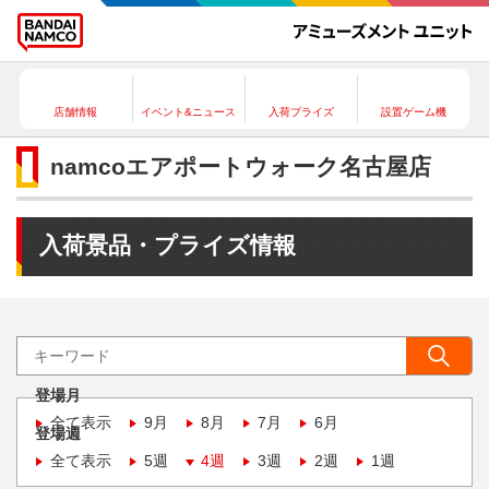
店舗情報
イベント&ニュース
入荷プライズ
設置ゲーム機
namcoエアポートウォーク名古屋店
入荷景品・プライズ情報
登場月
全て表示
9月
8月
7月
6月
登場週
全て表示
5週
4週
3週
2週
1週