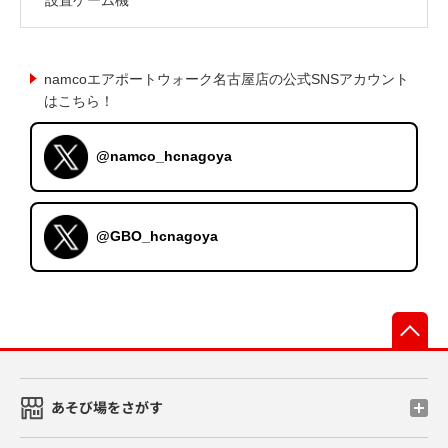
namcoエアポートウォーク名古屋店の公式SNSアカウント
はこちら！
@namco_hcnagoya
@GBO_hcnagoya
先
あそび場をさがす