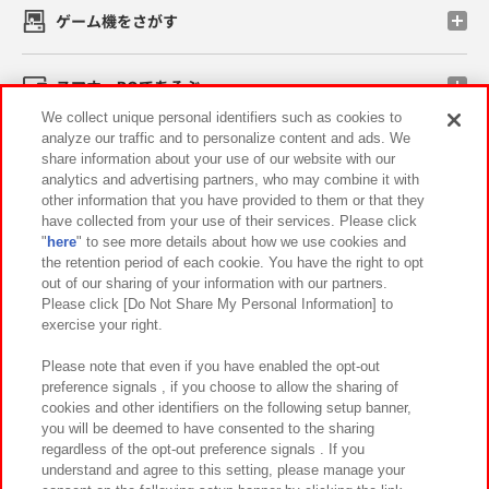
ゲーム機をさがす
スマホ・PCであそぶ
We collect unique personal identifiers such as cookies to
analyze our traffic and to personalize content and ads. We
イベント・キャンペーン
share information about your use of our website with our
analytics and advertising partners, who may combine it with
other information that you have provided to them or that they
have collected from your use of their services. Please click
"
here
" to see more details about how we use cookies and
関連会社
サステナビリティ
サイトポリシー
the retention period of each cookie. You have the right to opt
out of our sharing of your information with our partners.
プライバシーポリシー
ウェブアクセシビリティ方針と検証結果
Please click [Do Not Share My Personal Information] to
exercise your right.
お取引先さまとともに
食品のご提供について
カスタマーハラスメント対応方針
よくあるご質問・お問い合わせ
Please note that even if you have enabled the opt-out
preference signals , if you choose to allow the sharing of
cookies and other identifiers on the following setup banner,
you will be deemed to have consented to the sharing
regardless of the opt-out preference signals . If you
understand and agree to this setting, please manage your