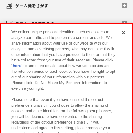
ゲーム機をさがす
スマホ・PCであそぶ
We collect unique personal identifiers such as cookies to
analyze our traffic and to personalize content and ads. We
イベント・キャンペーン
share information about your use of our website with our
analytics and advertising partners, who may combine it with
other information that you have provided to them or that they
have collected from your use of their services. Please click
"
here
" to see more details about how we use cookies and
関連会社
サステナビリティ
サイトポリシー
the retention period of each cookie. You have the right to opt
out of our sharing of your information with our partners.
プライバシーポリシー
ウェブアクセシビリティ方針と検証結果
Please click [Do Not Share My Personal Information] to
exercise your right.
お取引先さまとともに
食品のご提供について
カスタマーハラスメント対応方針
よくあるご質問・お問い合わせ
Please note that even if you have enabled the opt-out
preference signals , if you choose to allow the sharing of
cookies and other identifiers on the following setup banner,
you will be deemed to have consented to the sharing
regardless of the opt-out preference signals . If you
understand and agree to this setting, please manage your