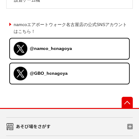
namcoエアポートウォーク名古屋店の公式SNSアカウント
はこちら！
@namco_hcnagoya
@GBO_hcnagoya
先
あそび場をさがす