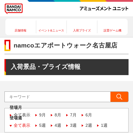
店舗情報
イベント&ニュース
入荷プライズ
設置ゲーム機
namcoエアポートウォーク名古屋店
入荷景品・プライズ情報
登場月
全て表示
9月
8月
7月
6月
登場週
全て表示
5週
4週
3週
2週
1週