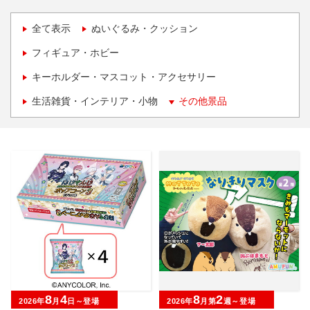
全て表示
ぬいぐるみ・クッション
フィギュア・ホビー
キーホルダー・マスコット・アクセサリー
生活雑貨・インテリア・小物
その他景品
8
4
8
2
2026年
月
日～登場
2026年
月第
週～登場