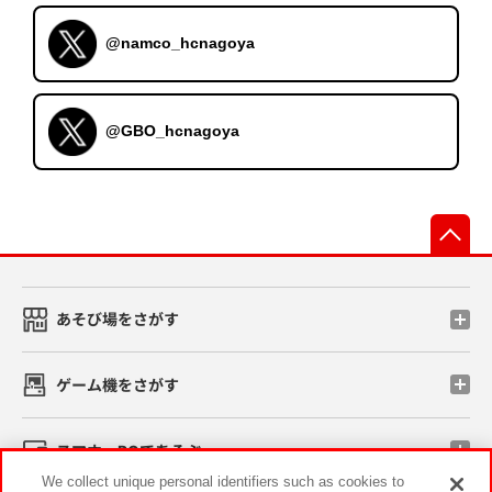
@namco_hcnagoya
@GBO_hcnagoya
先
あそび場をさがす
ゲーム機をさがす
スマホ・PCであそぶ
We collect unique personal identifiers such as cookies to