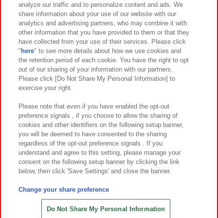
analyze our traffic and to personalize content and ads. We
イベント・キャンペーン
share information about your use of our website with our
analytics and advertising partners, who may combine it with
other information that you have provided to them or that they
have collected from your use of their services. Please click
"
here
" to see more details about how we use cookies and
関連会社
サステナビリティ
サイトポリシー
the retention period of each cookie. You have the right to opt
out of our sharing of your information with our partners.
プライバシーポリシー
ウェブアクセシビリティ方針と検証結果
Please click [Do Not Share My Personal Information] to
exercise your right.
お取引先さまとともに
食品のご提供について
カスタマーハラスメント対応方針
よくあるご質問・お問い合わせ
Please note that even if you have enabled the opt-out
preference signals , if you choose to allow the sharing of
cookies and other identifiers on the following setup banner,
you will be deemed to have consented to the sharing
regardless of the opt-out preference signals . If you
understand and agree to this setting, please manage your
consent on the following setup banner by clicking the link
below, then click 'Save Settings' and close the banner.
©Bandai Namco Amusement Inc.
©Bandai Namco Amusement Lab Inc.
Change your share preference
©Bandai Namco Experience Inc.
©HANAYASHIKI Co., Ltd. All Rights Reserved.
Do Not Share My Personal Information