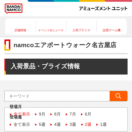
店舗情報
イベント&ニュース
入荷プライズ
設置ゲーム機
namcoエアポートウォーク名古屋店
入荷景品・プライズ情報
登場月
全て表示
9月
8月
7月
6月
登場週
全て表示
5週
4週
3週
2週
1週