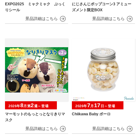
EXPO2025 ミャクミャク ぷっく
にじさんじポップコーン3 アミュー
りシール
ズメント限定BOX
8
2
7
17
2026年
月第
週～登場
2026年
月
日～登場
マーモットのもっとっとなりきりマ
Chiikawa Baby ボーロ
スク