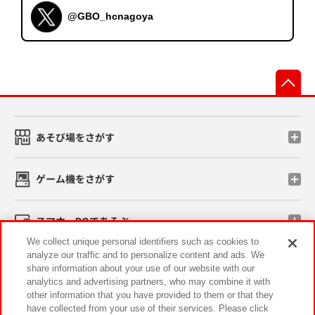
@GBO_hcnagoya
先
あそび場をさがす
ゲーム機をさがす
スマホ・PCであそぶ
We collect unique personal identifiers such as cookies to
analyze our traffic and to personalize content and ads. We
イベント・キャンペーン
share information about your use of our website with our
analytics and advertising partners, who may combine it with
other information that you have provided to them or that they
have collected from your use of their services. Please click