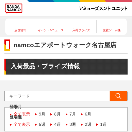
店舗情報
イベント&ニュース
入荷プライズ
設置ゲーム機
namcoエアポートウォーク名古屋店
入荷景品・プライズ情報
登場月
全て表示
9月
8月
7月
6月
登場週
全て表示
5週
4週
3週
2週
1週