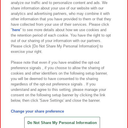
analyze our traffic and to personalize content and ads. We
イベント・キャンペーン
share information about your use of our website with our
analytics and advertising partners, who may combine it with
other information that you have provided to them or that they
have collected from your use of their services. Please click
"
here
" to see more details about how we use cookies and
関連会社
サステナビリティ
サイトポリシー
the retention period of each cookie. You have the right to opt
out of our sharing of your information with our partners.
プライバシーポリシー
ウェブアクセシビリティ方針と検証結果
Please click [Do Not Share My Personal Information] to
exercise your right.
お取引先さまとともに
食品のご提供について
カスタマーハラスメント対応方針
よくあるご質問・お問い合わせ
Please note that even if you have enabled the opt-out
preference signals , if you choose to allow the sharing of
cookies and other identifiers on the following setup banner,
you will be deemed to have consented to the sharing
regardless of the opt-out preference signals . If you
understand and agree to this setting, please manage your
consent on the following setup banner by clicking the link
below, then click 'Save Settings' and close the banner.
©Bandai Namco Amusement Inc.
©Bandai Namco Amusement Lab Inc.
Change your share preference
©Bandai Namco Experience Inc.
©HANAYASHIKI Co., Ltd. All Rights Reserved.
Do Not Share My Personal Information