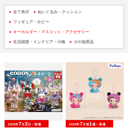
全て表示
ぬいぐるみ・クッション
フィギュア・ホビー
キーホルダー・マスコット・アクセサリー
生活雑貨・インテリア・小物
その他景品
7
2
7
1
2026年
月
日～登場
2026年
月第
週～登場