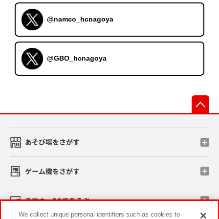
@namco_hcnagoya
@GBO_hcnagoya
先
あそび場をさがす
ゲーム機をさがす
スマホ・PCであそぶ
We collect unique personal identifiers such as cookies to