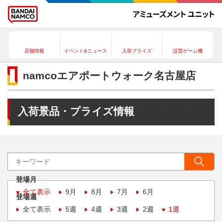
店舗情報
イベント&ニュース
入荷プライズ
設置ゲーム機
namcoエアポートウォーク名古屋店
入荷景品・プライズ情報
登場月
全て表示
9月
8月
7月
6月
登場週
全て表示
5週
4週
3週
2週
1週