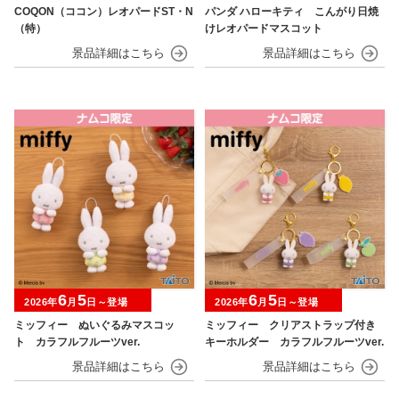
COQON（ココン）レオパードST・N
パンダ ハローキティ こんがり日焼
（特）
けレオパードマスコット
6
5
6
5
2026年
月
日～登場
2026年
月
日～登場
ミッフィー ぬいぐるみマスコッ
ミッフィー クリアストラップ付き
ト カラフルフルーツver.
キーホルダー カラフルフルーツver.