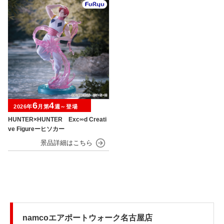
6
4
2026年
月第
週～登場
HUNTER×HUNTER Exc∞d Creati
ve Figureーヒソカー
namcoエアポートウォーク名古屋店