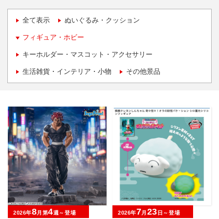
全て表示
ぬいぐるみ・クッション
フィギュア・ホビー
キーホルダー・マスコット・アクセサリー
生活雑貨・インテリア・小物
その他景品
8
4
7
23
2026年
月第
週～登場
2026年
月
日～登場