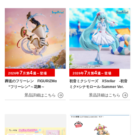
7
4
7
4
2026年
月第
週～登場
2026年
月第
週～登場
葬送のフリーレン FIGURIZMα
初音ミクシリーズ XStellar ‐初音
“フリーレン”～花舞～
ミク×シナモロール‐Summer Ver.