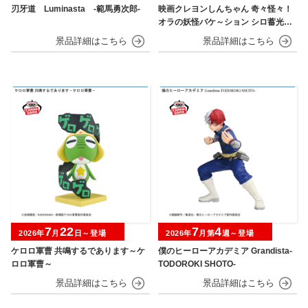
刃牙道 Luminasta ‐範馬勇次郎‐
映画クレヨンしんちゃん 奇々怪々！
オラの妖怪バケ～ション シロ蓄光シ
リコンフィギュア
7
22
7
4
2026年
月
日～登場
2026年
月第
週～登場
ケロロ軍曹 共鳴するであります～ケ
僕のヒーローアカデミア Grandista-
ロロ軍曹～
TODOROKI SHOTO-