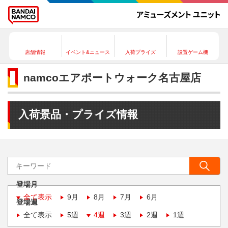
店舗情報
イベント&ニュース
入荷プライズ
設置ゲーム機
namcoエアポートウォーク名古屋店
入荷景品・プライズ情報
登場月
全て表示
9月
8月
7月
6月
登場週
全て表示
5週
4週
3週
2週
1週