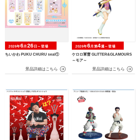
6
26
6
4
2026年
月
日～登場
2026年
月第
週～登場
ちいかわ PUKU CHURU seal①
ケロロ軍曹 GLITTER&GLAMOURS
～モア～