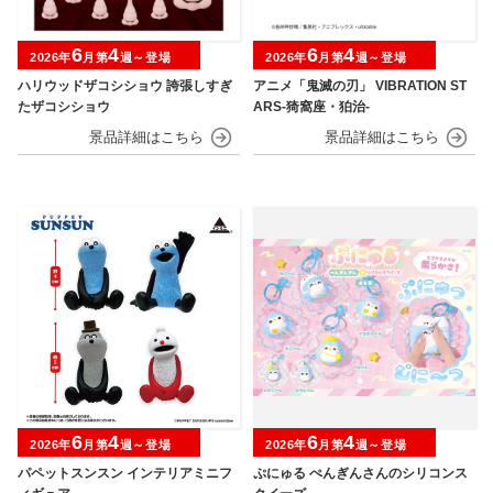
6
4
6
4
2026年
月第
週～登場
2026年
月第
週～登場
ハリウッドザコシショウ 誇張しすぎ
アニメ「鬼滅の刃」 VIBRATION ST
たザコシショウ
ARS-猗窩座・狛治-
6
4
6
4
2026年
月第
週～登場
2026年
月第
週～登場
パペットスンスン インテリアミニフ
ぷにゅる ぺんぎんさんのシリコンス