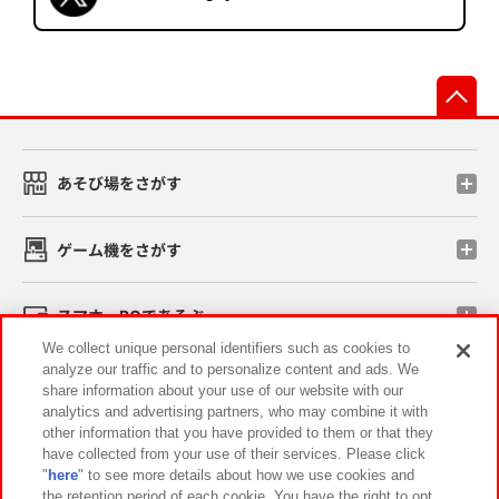
先
あそび場をさがす
ゲーム機をさがす
スマホ・PCであそぶ
We collect unique personal identifiers such as cookies to
analyze our traffic and to personalize content and ads. We
イベント・キャンペーン
share information about your use of our website with our
analytics and advertising partners, who may combine it with
other information that you have provided to them or that they
have collected from your use of their services. Please click
"
here
" to see more details about how we use cookies and
関連会社
サステナビリティ
サイトポリシー
the retention period of each cookie. You have the right to opt