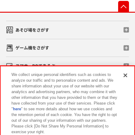
先
あそび場をさがす
ゲーム機をさがす
スマホ・PCであそぶ
We collect unique personal identifiers such as cookies to
analyze our traffic and to personalize content and ads. We
イベント・キャンペーン
share information about your use of our website with our
analytics and advertising partners, who may combine it with
other information that you have provided to them or that they
have collected from your use of their services. Please click
"
here
" to see more details about how we use cookies and
関連会社
サステナビリティ
サイトポリシー
the retention period of each cookie. You have the right to opt
out of our sharing of your information with our partners.
プライバシーポリシー
ウェブアクセシビリティ方針と検証結果
Please click [Do Not Share My Personal Information] to
exercise your right.
お取引先さまとともに
食品のご提供について