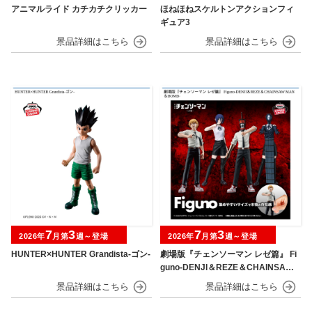
アニマルライド カチカチクリッカー
ほねほねスケルトンアクションフィ
ギュア3
7
3
7
3
2026年
月第
週～登場
2026年
月第
週～登場
HUNTER×HUNTER Grandista-ゴン-
劇場版『チェンソーマン レゼ篇』 Fi
guno-DENJI＆REZE＆CHAINSAW
MAN＆BOMB-