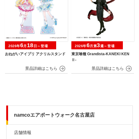
6
18
6
3
2026年
月
日～登場
2026年
月第
週～登場
おねがいアイプリ アクリルスタンド
東京喰種 Grandista-KANEKI KEN
Ⅱ-
namcoエアポートウォーク名古屋店
店舗情報