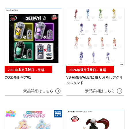
6
19
6
19
2026年
月
日～登場
2026年
月
日～登場
CGエモルギア01
VS AMBIVALENZ 撮りおろしアクリ
ルスタンド