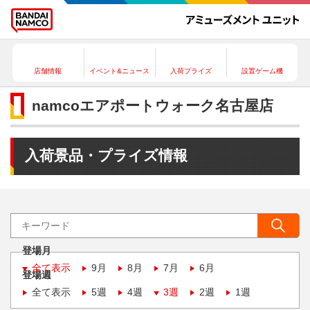
店舗情報
イベント&ニュース
入荷プライズ
設置ゲーム機
namcoエアポートウォーク名古屋店
入荷景品・プライズ情報
登場月
全て表示
9月
8月
7月
6月
登場週
全て表示
5週
4週
3週
2週
1週