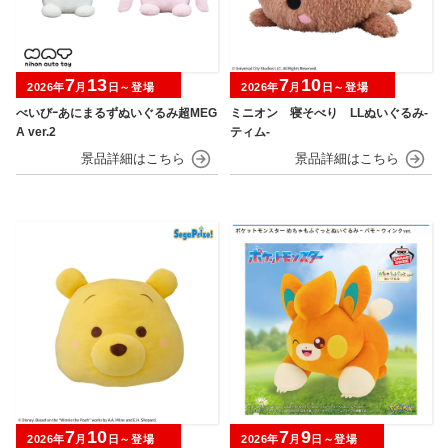
7
13
7
10
2026年
月
日～登場
2026年
月
日～登場
べいびｰあにまるずぬいぐるみ超MEG
ミニオン 寝そべり LLぬいぐるみ‐
A ver.2
ティム‐
7
10
7
9
2026年
月
日～登場
2026年
月
日～登場