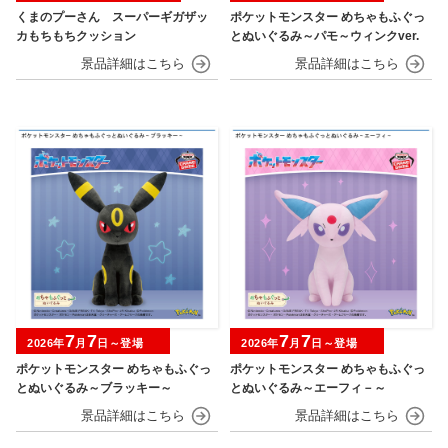
くまのプーさん スーパーギガザッ
ポケットモンスター めちゃもふぐっ
カもちもちクッション
とぬいぐるみ～パモ～ウィンクver.
7
7
7
7
2026年
月
日～登場
2026年
月
日～登場
ポケットモンスター めちゃもふぐっ
ポケットモンスター めちゃもふぐっ
とぬいぐるみ～ブラッキー～
とぬいぐるみ～エーフィ－～