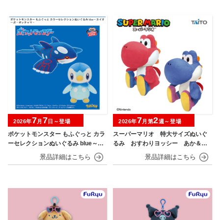
7
7
7
2
2026年
月
日～登場
2026年
月第
週～登場
ポケットモンスター もふぐっと カラ
スーパーマリオ 特大サイズぬいぐ
ーセレクションぬいぐるみ blue～カ
るみ おすわりヨッシー あか＆あ
イオーガ・ポッチャマ～
お