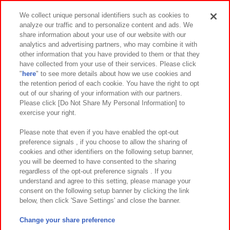
スマホ・PCであそぶ
We collect unique personal identifiers such as cookies to
analyze our traffic and to personalize content and ads. We
イベント・キャンペーン
share information about your use of our website with our
analytics and advertising partners, who may combine it with
other information that you have provided to them or that they
have collected from your use of their services. Please click
"
here
" to see more details about how we use cookies and
関連会社
サステナビリティ
サイトポリシー
the retention period of each cookie. You have the right to opt
out of our sharing of your information with our partners.
プライバシーポリシー
ウェブアクセシビリティ方針と検証結果
Please click [Do Not Share My Personal Information] to
exercise your right.
お取引先さまとともに
食品のご提供について
カスタマーハラスメント対応方針
よくあるご質問・お問い合わせ
Please note that even if you have enabled the opt-out
preference signals , if you choose to allow the sharing of
cookies and other identifiers on the following setup banner,
you will be deemed to have consented to the sharing
regardless of the opt-out preference signals . If you
understand and agree to this setting, please manage your
consent on the following setup banner by clicking the link
below, then click 'Save Settings' and close the banner.
©Bandai Namco Amusement Inc.
©Bandai Namco Amusement Lab Inc.
Change your share preference
©Bandai Namco Experience Inc.