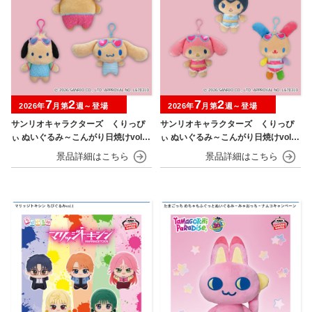
7
2
7
2
2026年
月第
週～登場
2026年
月第
週～登場
サンリオキャラクターズ くりっぴ
サンリオキャラクターズ くりっぴ
ぃ ぬいぐるみ～こんがり日焼けvol.1
ぃ ぬいぐるみ～こんがり日焼けvol.2
～
～