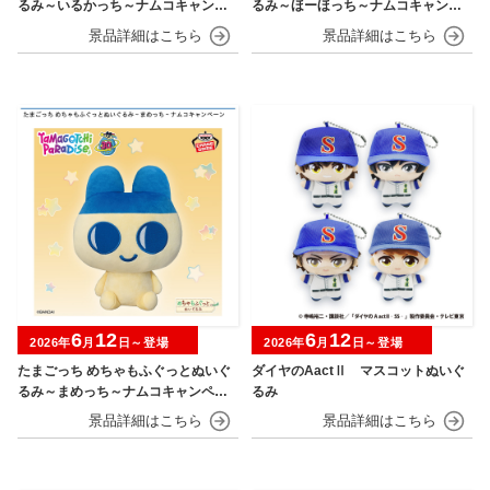
るみ～いるかっち～ナムコキャンペ
るみ～ほーほっち～ナムコキャンペ
ーン
ーン
6
12
6
12
2026年
月
日～登場
2026年
月
日～登場
たまごっち めちゃもふぐっとぬいぐ
ダイヤのAactⅡ マスコットぬいぐ
るみ～まめっち～ナムコキャンペー
るみ
ン