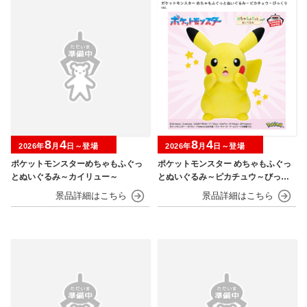
8
4
8
4
2026年
月
日～登場
2026年
月
日～登場
ポケットモンスターめちゃもふぐっ
ポケットモンスター めちゃもふぐっ
とぬいぐるみ～カイリュー～
とぬいぐるみ～ピカチュウ～びっく
りver.