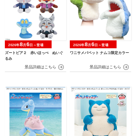
8
6
8
6
2026年
月
日～登場
2026年
月
日～登場
ズートピア２ 赤いほっぺ ぬいぐ
ワニサメパペット ナムコ限定カラー
るみ