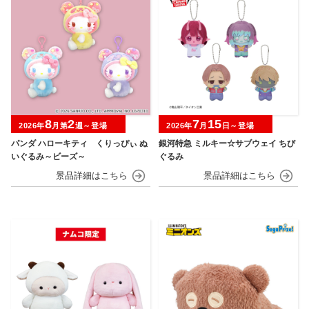
8
2
7
15
2026年
月第
週～登場
2026年
月
日～登場
パンダ ハローキティ くりっぴぃ ぬ
銀河特急 ミルキー☆サブウェイ ちび
いぐるみ～ビーズ～
ぐるみ