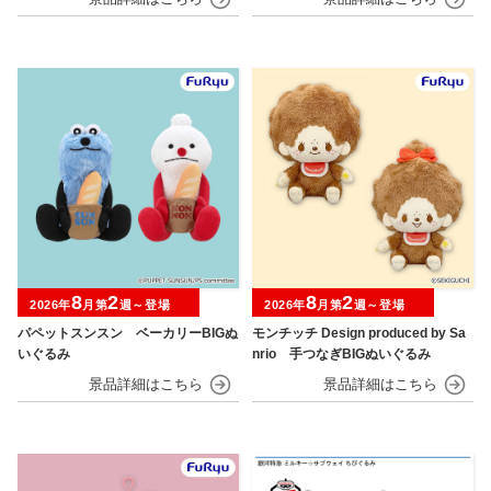
8
2
8
2
2026年
月第
週～登場
2026年
月第
週～登場
パペットスンスン ベーカリーBIGぬ
モンチッチ Design produced by Sa
いぐるみ
nrio 手つなぎBIGぬいぐるみ