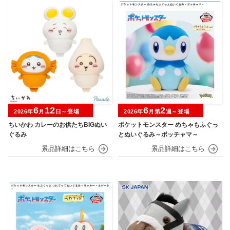
6
12
6
2
2026年
月
日～登場
2026年
月第
週～登場
ちいかわ カレーのお供たちBIGぬい
ポケットモンスター めちゃもふぐっ
ぐるみ
とぬいぐるみ～ポッチャマ～