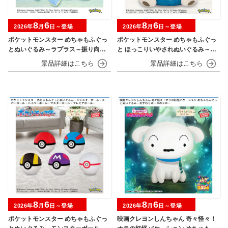
8
6
8
6
2026年
月
日～登場
2026年
月
日～登場
ポケットモンスター めちゃもふぐっ
ポケットモンスター めちゃもふぐっ
とぬいぐるみ～ラプラス～振り向きv
と ほっこりいやされぬいぐるみ～カ
er.
ビゴン～
8
6
8
6
2026年
月
日～登場
2026年
月
日～登場
ポケットモンスター めちゃもふぐっ
映画クレヨンしんちゃん 奇々怪々！