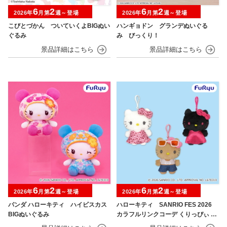
6
2
6
2
2026年
月第
週～登場
2026年
月第
週～登場
こびとづかん ついていくよBIGぬい
ハンギョドン グランデぬいぐる
ぐるみ
み びっくり！
6
2
6
2
2026年
月第
週～登場
2026年
月第
週～登場
パンダ ハローキティ ハイビスカス
ハローキティ SANRIO FES 2026
BIGぬいぐるみ
カラフルリンクコーデ くりっぴぃ ぬ
いぐるみ