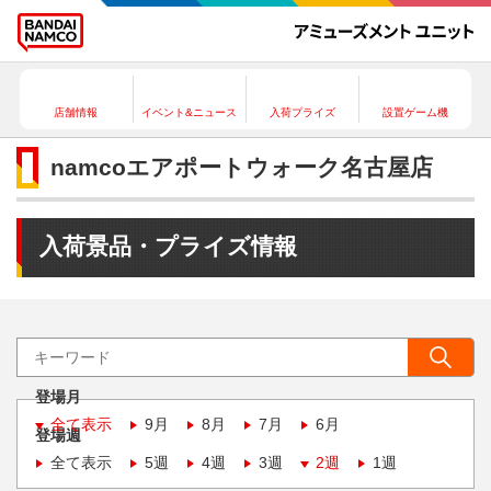
店舗情報
イベント&ニュース
入荷プライズ
設置ゲーム機
namcoエアポートウォーク名古屋店
入荷景品・プライズ情報
登場月
全て表示
9月
8月
7月
6月
登場週
全て表示
5週
4週
3週
2週
1週