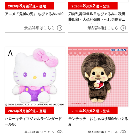
8
2
8
2
2026年
月第
週～登場
2026年
月第
週～登場
アニメ「鬼滅の刃」 ちびぐるみvol.9
刀剣乱舞ONLINE ちびぐるみ～秋田
藤四郎・大倶利伽羅・へし切長谷
部・獅子王・火車切～
8
2
8
2
2026年
月第
週～登場
2026年
月第
週～登場
ハローキティマジカルラベンダード
モンチッチ おしゃぶりBIGぬいぐる
ールGJ
み