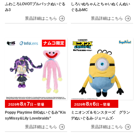
ふわころLOVOTプルバックぬいぐる
しろいぬちゃんとちゃいぬくんぬい
み3
ぐるみMC
8
7
8
6
2026年
月
日～登場
2026年
月
日～登場
Poppy Playtime BIGぬいぐるみ”Kis
ミニオンズ＆モンスターズ グラン
syMissy&Lily Lovebraids”
デぬいぐるみ‐ジェームズ‐