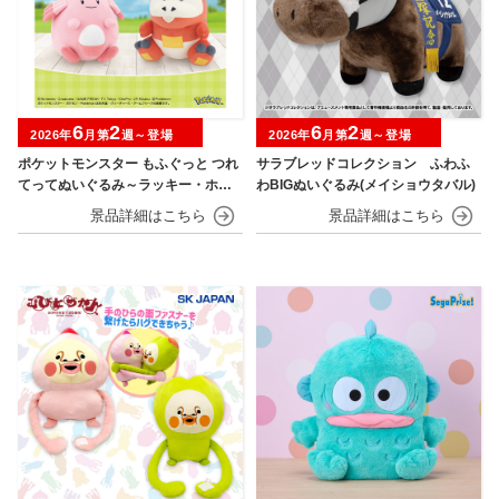
6
2
6
2
2026年
月第
週～登場
2026年
月第
週～登場
ポケットモンスター もふぐっと つれ
サラブレッドコレクション ふわふ
てってぬいぐるみ～ラッキー・ホゲ
わBIGぬいぐるみ(メイショウタバル)
ータ～