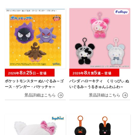
8
25
8
5
2026年
月
日～登場
2026年
月第
週～登場
ポケットモンスター ぬいぐるみ～ゴ
パンダ ハローキティ くりっぴぃ ぬ
ース・ゲンガー・バケッチャ～
いぐるみ～うるきゅんふわふわ～