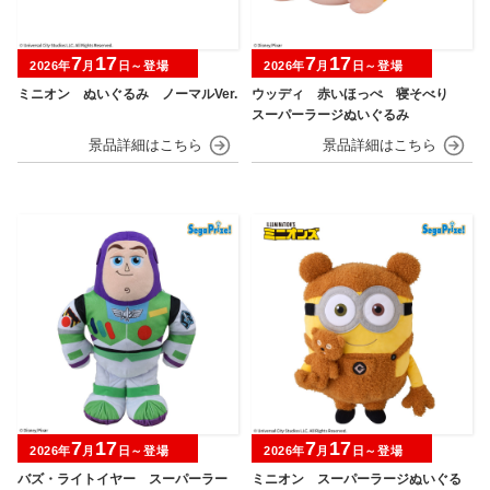
7
17
7
17
2026年
月
日～登場
2026年
月
日～登場
ミニオン ぬいぐるみ ノーマルVer.
ウッディ 赤いほっぺ 寝そべり
スーパーラージぬいぐるみ
7
17
7
17
2026年
月
日～登場
2026年
月
日～登場
バズ・ライトイヤー スーパーラー
ミニオン スーパーラージぬいぐる