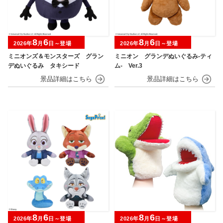
8
6
8
6
2026年
月
日～登場
2026年
月
日～登場
ミニオンズ＆モンスターズ グラン
ミニオン グランデぬいぐるみ‐ティ
デぬいぐるみ タキシード
ム‐ Ver.3
8
6
8
6
2026年
月
日～登場
2026年
月
日～登場