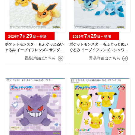
7
29
7
29
2026年
月
日～登場
2026年
月
日～登場
ポケットモンスター もふぐっとぬい
ポケットモンスター もふぐっとぬい
ぐるみ イーブイフレンズ～サンダー
ぐるみ イーブイフレンズ～シャワー
ス・ブースター～おひるねver.
ズ・グレイシア～おひるねver.