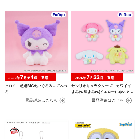
7
4
7
22
2026年
月第
週～登場
2026年
月
日～登場
クロミ 超超BIGぬいぐるみ～てへぺ
サンリオキャラクターズ カワイイ
ろ～
まみれ-星まみれ(イエロー)- ぬいぐる
み