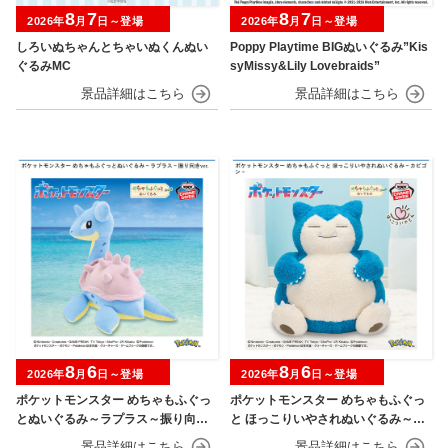
8
7
8
7
2026年
月
日～登場
2026年
月
日～登場
しろいぬちゃんとちゃいぬくんぬい
Poppy Playtime BIGぬいぐるみ”Kis
ぐるみMC
syMissy&Lily Lovebraids”
8
6
8
6
2026年
月
日～登場
2026年
月
日～登場
ポケットモンスター めちゃもふぐっ
ポケットモンスター めちゃもふぐっ
とぬいぐるみ～ラプラス～振り向きv
と ほっこりいやされぬいぐるみ～カ
er.
ビゴン～