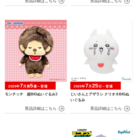
7
5
7
25
2026年
月第
週～登場
2026年
月
日～登場
モンチッチ 超BIGぬいぐるみ3
じいさんとアザラシ クリオネBIGぬ
いぐるみ