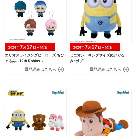
7
17
7
17
2026年
月
日～登場
2026年
月
日～登場
エリオスライジングヒーローズ ちび
ミニオン キングサイズぬいぐる
ぐるみ～12th Robins～
み“ボブ”