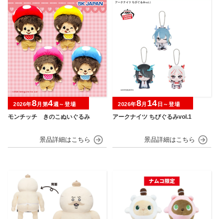
8
4
8
14
2026年
月第
週～登場
2026年
月
日～登場
モンチッチ きのこぬいぐるみ
アークナイツ ちびぐるみvol.1