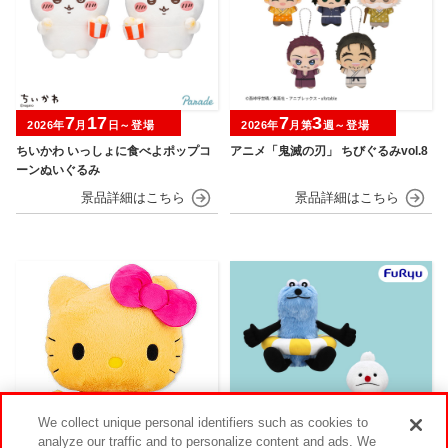
7
17
7
3
2026年
月
日～登場
2026年
月第
週～登場
ちいかわ いっしょに食べよポップコ
アニメ「鬼滅の刃」 ちびぐるみvol.8
ーンぬいぐるみ
We collect unique personal identifiers such as cookies to
analyze our traffic and to personalize content and ads. We