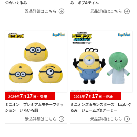
ジぬいぐるみ
み ボブ&ティム
7
17
7
17
2026年
月
日～登場
2026年
月
日～登場
ミニオン プレミアムモチーフクッ
ミニオンズ＆モンスターズ Lぬいぐ
ション いろいろ顔
るみ ジェームズ&グーミー