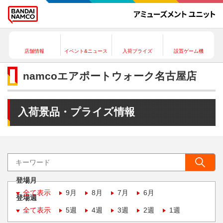
店舗情報
イベント&ニュース
入荷プライズ
設置ゲーム機
namcoエアポートウォーク名古屋店
入荷景品・プライズ情報
登場月
全て表示
9月
8月
7月
6月
登場週
全て表示
5週
4週
3週
2週
1週