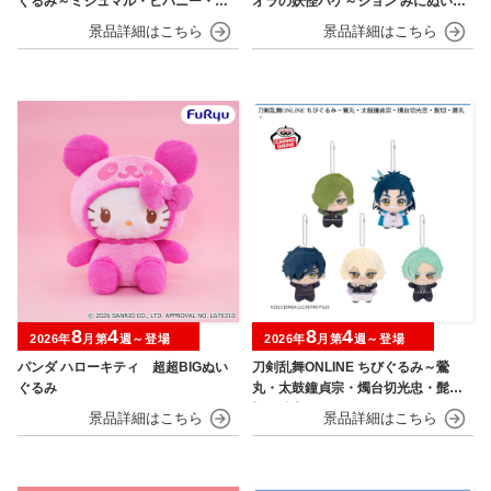
ぐるみ～ミジュマル・ヒバニー・ニ
オラの妖怪バケ～ション みにぬいぐ
ャオハ～
るみ
8
4
8
4
2026年
月第
週～登場
2026年
月第
週～登場
パンダ ハローキティ 超超BIGぬい
刀剣乱舞ONLINE ちびぐるみ～鶯
ぐるみ
丸・太鼓鐘貞宗・燭台切光忠・髭
切・膝丸～