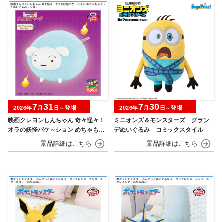
7
31
7
30
2026年
月
日～登場
2026年
月
日～登場
映画クレヨンしんちゃん 奇々怪々！
ミニオンズ＆モンスターズ グラン
オラの妖怪バケ～ション めちゃもふ
デぬいぐるみ コミックスタイル
ぐっとぬいぐるみ シロ