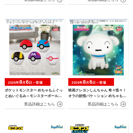
8
6
8
6
2026年
月
日～登場
2026年
月
日～登場
ポケットモンスター めちゃもふぐっ
映画クレヨンしんちゃん 奇々怪々！
とぬいぐるみ～モンスターボール・
オラの妖怪バケ～ション めちゃもふ
スーパーボール・ハイパーボール・
ぐっとぬいぐるみ～おすわりポーズ
マスターボール・プレミアボール～
のシロ～