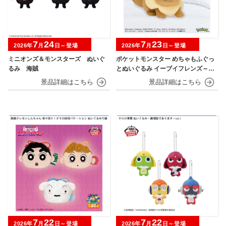
7
24
7
23
2026年
月
日～登場
2026年
月
日～登場
ミニオンズ＆モンスターズ ぬいぐ
ポケットモンスター めちゃもふぐっ
るみ 海賊
とぬいぐるみ イーブイフレンズ～イ
ーブイ～おひるねver.
7
22
7
22
2026年
月
日～登場
2026年
月
日～登場