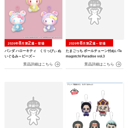
8
2
8
2
2026年
月第
週～登場
2026年
月第
週～登場
パンダ ハローキティ くりっぴぃ ぬ
たまごっち ボールチェーン付ぬいTa
いぐるみ～ビーズ～
magotchi Paradise vol.3