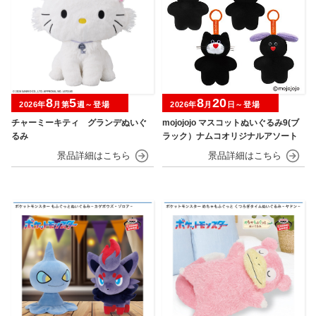
8
5
8
20
2026年
月第
週～登場
2026年
月
日～登場
チャーミーキティ グランデぬいぐ
mojojojo マスコットぬいぐるみ9(ブ
るみ
ラック）ナムコオリジナルアソート