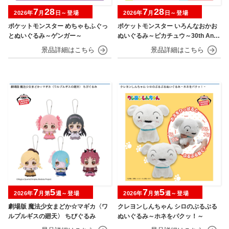
7
28
7
28
2026年
月
日～登場
2026年
月
日～登場
ポケットモンスター めちゃもふぐっ
ポケットモンスター いろんなおかお
とぬいぐるみ～ゲンガー～
ぬいぐるみ～ピカチュウ～30th Anni
versary
7
5
7
5
2026年
月第
週～登場
2026年
月第
週～登場
劇場版 魔法少女まどか☆マギカ〈ワ
クレヨンしんちゃん シロのぶるぶる
ルプルギスの廻天〉 ちびぐるみ
ぬいぐるみ～ホネをパクッ！～