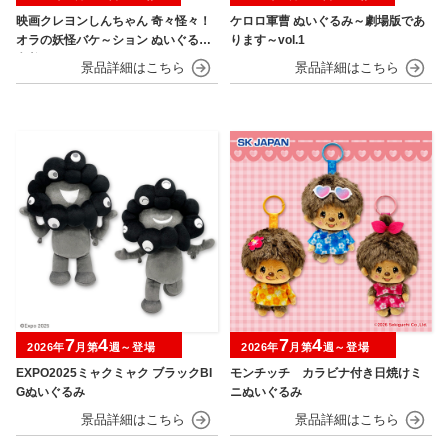
映画クレヨンしんちゃん 奇々怪々！
ケロロ軍曹 ぬいぐるみ～劇場版であ
オラの妖怪バケ～ション ぬいぐるみ
ります～vol.1
巾着
7
4
7
4
2026年
月第
週～登場
2026年
月第
週～登場
EXPO2025ミャクミャク ブラックBI
モンチッチ カラビナ付き日焼けミ
Gぬいぐるみ
ニぬいぐるみ