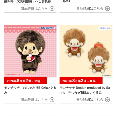
藤四郎・大倶利伽羅・へし切長谷
ールGJ
部・獅子王・火車切～
8
2
8
2
2026年
月第
週～登場
2026年
月第
週～登場
モンチッチ おしゃぶりBIGぬいぐる
モンチッチ Design produced by Sa
み
nrio 手つなぎBIGぬいぐるみ