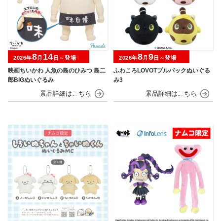
8
14
8
9
2026年
月
日～登場
2026年
月
日～登場
映画ちいかわ 人魚の島のひみつ 島二
ふわころLOVOTプルバックぬいぐる
郎BIGぬいぐるみ
み3