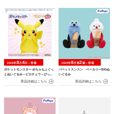
8
4
8
2
2026年
月
日～登場
2026年
月第
週～登場
ポケットモンスター めちゃもふぐっ
パペットスンスン ベーカリーBIGぬ
とぬいぐるみ～ピカチュウ～びっく
いぐるみ
りver.