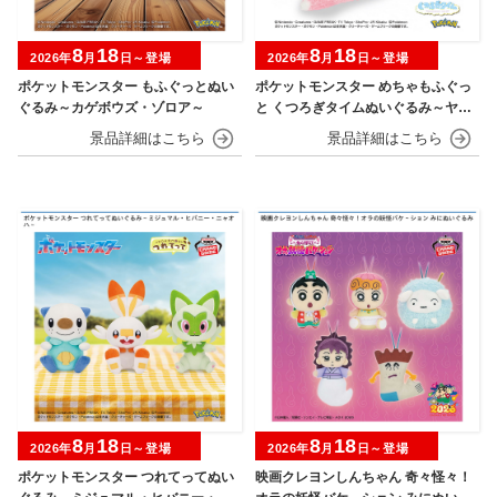
8
18
8
18
2026年
月
日～登場
2026年
月
日～登場
ポケットモンスター もふぐっとぬい
ポケットモンスター めちゃもふぐっ
ぐるみ～カゲボウズ・ゾロア～
と くつろぎタイムぬいぐるみ～ヤド
ン～
8
18
8
18
2026年
月
日～登場
2026年
月
日～登場
ポケットモンスター つれてってぬい
映画クレヨンしんちゃん 奇々怪々！