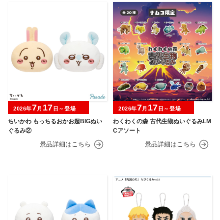
7
17
7
17
2026年
月
日～登場
2026年
月
日～登場
ちいかわ もっちるおかお超BIGぬい
わくわくの森 古代生物ぬいぐるみLM
ぐるみ②
Cアソート