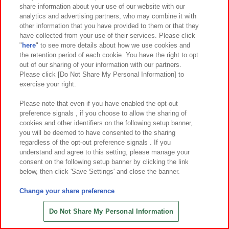
share information about your use of our website with our
7
3
7
3
2026年
月第
週～登場
2026年
月第
週～登場
analytics and advertising partners, who may combine it with
other information that you have provided to them or that they
ハローキティ トコナツ日焼けドール
パペットスンスン うきわBIGぬいぐ
have collected from your use of their services. Please click
GJ
るみ
"
here
" to see more details about how we use cookies and
the retention period of each cookie. You have the right to opt
out of our sharing of your information with our partners.
Please click [Do Not Share My Personal Information] to
exercise your right.
Please note that even if you have enabled the opt-out
preference signals , if you choose to allow the sharing of
cookies and other identifiers on the following setup banner,
you will be deemed to have consented to the sharing
regardless of the opt-out preference signals . If you
understand and agree to this setting, please manage your
consent on the following setup banner by clicking the link
below, then click 'Save Settings' and close the banner.
Change your share preference
7
15
7
13
2026年
月
日～登場
2026年
月
日～登場
銀河特急 ミルキー☆サブウェイ ちび
べいびｰあにまるずぬいぐるみ超MEG
Do Not Share My Personal Information
ぐるみ
A ver.2