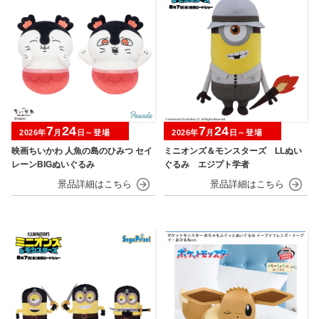
7
24
7
24
2026年
月
日～登場
2026年
月
日～登場
映画ちいかわ 人魚の島のひみつ セイ
ミニオンズ＆モンスターズ LLぬい
レーンBIGぬいぐるみ
ぐるみ エジプト学者