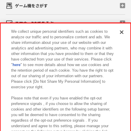
ゲーム機をさがす
スマホ・PCであそぶ
We collect unique personal identifiers such as cookies to
analyze our traffic and to personalize content and ads. We
イベント・キャンペーン
share information about your use of our website with our
analytics and advertising partners, who may combine it with
other information that you have provided to them or that they
have collected from your use of their services. Please click
"
here
" to see more details about how we use cookies and
関連会社
サステナビリティ
サイトポリシー
the retention period of each cookie. You have the right to opt
out of our sharing of your information with our partners.
プライバシーポリシー
ウェブアクセシビリティ方針と検証結果
Please click [Do Not Share My Personal Information] to
exercise your right.
お取引先さまとともに
食品のご提供について
カスタマーハラスメント対応方針
よくあるご質問・お問い合わせ
Please note that even if you have enabled the opt-out
preference signals , if you choose to allow the sharing of
cookies and other identifiers on the following setup banner,
you will be deemed to have consented to the sharing
regardless of the opt-out preference signals . If you
understand and agree to this setting, please manage your