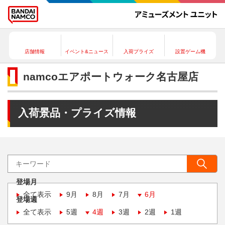
店舗情報
イベント&ニュース
入荷プライズ
設置ゲーム機
namcoエアポートウォーク名古屋店
入荷景品・プライズ情報
登場月
全て表示
9月
8月
7月
6月
登場週
全て表示
5週
4週
3週
2週
1週