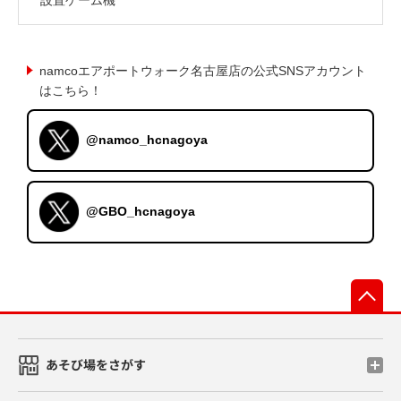
namcoエアポートウォーク名古屋店の公式SNSアカウント
はこちら！
@namco_hcnagoya
@GBO_hcnagoya
先
あそび場をさがす