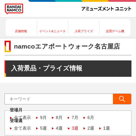
店舗情報
イベント&ニュース
入荷プライズ
設置ゲーム機
namcoエアポートウォーク名古屋店
入荷景品・プライズ情報
登場月
全て表示
9月
8月
7月
6月
登場週
全て表示
5週
4週
3週
2週
1週