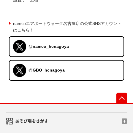
namcoエアポートウォーク名古屋店の公式SNSアカウント
はこちら！
@namco_hcnagoya
@GBO_hcnagoya
先
あそび場をさがす