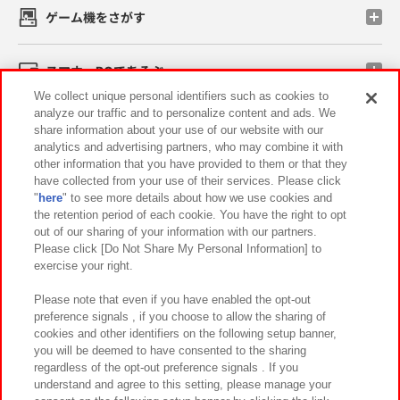
ゲーム機をさがす
スマホ・PCであそぶ
We collect unique personal identifiers such as cookies to
analyze our traffic and to personalize content and ads. We
イベント・キャンペーン
share information about your use of our website with our
analytics and advertising partners, who may combine it with
other information that you have provided to them or that they
have collected from your use of their services. Please click
"
here
" to see more details about how we use cookies and
関連会社
サステナビリティ
サイトポリシー
the retention period of each cookie. You have the right to opt
out of our sharing of your information with our partners.
プライバシーポリシー
ウェブアクセシビリティ方針と検証結果
Please click [Do Not Share My Personal Information] to
exercise your right.
お取引先さまとともに
食品のご提供について
カスタマーハラスメント対応方針
よくあるご質問・お問い合わせ
Please note that even if you have enabled the opt-out
preference signals , if you choose to allow the sharing of
cookies and other identifiers on the following setup banner,
you will be deemed to have consented to the sharing
regardless of the opt-out preference signals . If you
understand and agree to this setting, please manage your