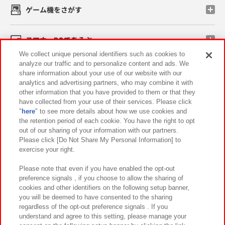
ゲーム機をさがす
スマホ・PCであそぶ
We collect unique personal identifiers such as cookies to
analyze our traffic and to personalize content and ads. We
イベント・キャンペーン
share information about your use of our website with our
analytics and advertising partners, who may combine it with
other information that you have provided to them or that they
have collected from your use of their services. Please click
"
here
" to see more details about how we use cookies and
関連会社
サステナビリティ
サイトポリシー
the retention period of each cookie. You have the right to opt
out of our sharing of your information with our partners.
プライバシーポリシー
ウェブアクセシビリティ方針と検証結果
Please click [Do Not Share My Personal Information] to
exercise your right.
お取引先さまとともに
食品のご提供について
カスタマーハラスメント対応方針
よくあるご質問・お問い合わせ
Please note that even if you have enabled the opt-out
preference signals , if you choose to allow the sharing of
cookies and other identifiers on the following setup banner,
you will be deemed to have consented to the sharing
regardless of the opt-out preference signals . If you
understand and agree to this setting, please manage your