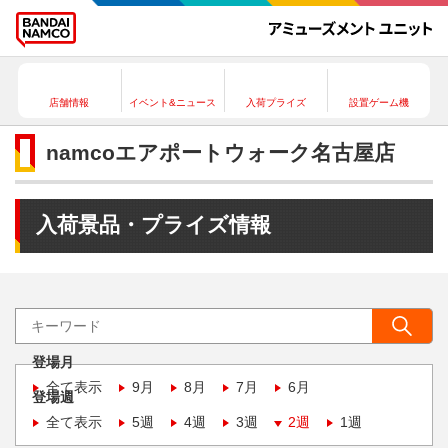
店舗情報
イベント&ニュース
入荷プライズ
設置ゲーム機
namcoエアポートウォーク名古屋店
入荷景品・プライズ情報
登場月
全て表示
9月
8月
7月
6月
登場週
全て表示
5週
4週
3週
2週
1週