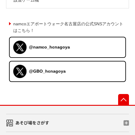
namcoエアポートウォーク名古屋店の公式SNSアカウント
はこちら！
@namco_hcnagoya
@GBO_hcnagoya
先
あそび場をさがす