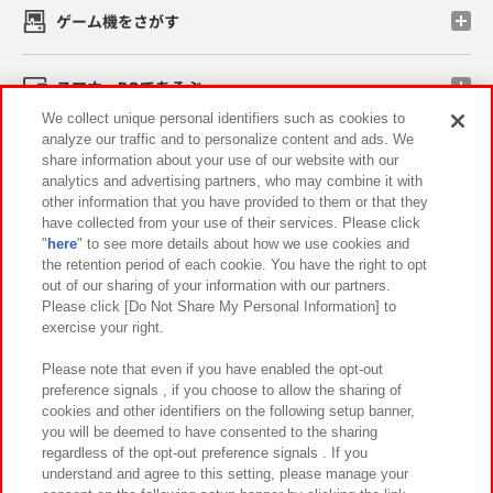
ゲーム機をさがす
スマホ・PCであそぶ
We collect unique personal identifiers such as cookies to
analyze our traffic and to personalize content and ads. We
イベント・キャンペーン
share information about your use of our website with our
analytics and advertising partners, who may combine it with
other information that you have provided to them or that they
have collected from your use of their services. Please click
"
here
" to see more details about how we use cookies and
関連会社
サステナビリティ
サイトポリシー
the retention period of each cookie. You have the right to opt
out of our sharing of your information with our partners.
プライバシーポリシー
ウェブアクセシビリティ方針と検証結果
Please click [Do Not Share My Personal Information] to
exercise your right.
お取引先さまとともに
食品のご提供について
カスタマーハラスメント対応方針
よくあるご質問・お問い合わせ
Please note that even if you have enabled the opt-out
preference signals , if you choose to allow the sharing of
cookies and other identifiers on the following setup banner,
you will be deemed to have consented to the sharing
regardless of the opt-out preference signals . If you
understand and agree to this setting, please manage your