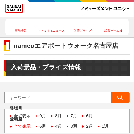
店舗情報
イベント&ニュース
入荷プライズ
設置ゲーム機
namcoエアポートウォーク名古屋店
入荷景品・プライズ情報
登場月
全て表示
9月
8月
7月
6月
登場週
全て表示
5週
4週
3週
2週
1週