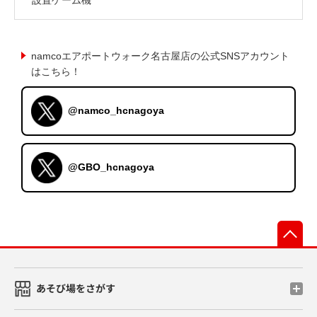
namcoエアポートウォーク名古屋店の公式SNSアカウント
はこちら！
@namco_hcnagoya
@GBO_hcnagoya
先
あそび場をさがす