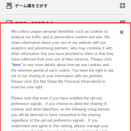
ゲーム機をさがす
スマホ・PCであそぶ
We collect unique personal identifiers such as cookies to
analyze our traffic and to personalize content and ads. We
イベント・キャンペーン
share information about your use of our website with our
analytics and advertising partners, who may combine it with
other information that you have provided to them or that they
have collected from your use of their services. Please click
"
here
" to see more details about how we use cookies and
関連会社
サステナビリティ
サイトポリシー
the retention period of each cookie. You have the right to opt
out of our sharing of your information with our partners.
プライバシーポリシー
ウェブアクセシビリティ方針と検証結果
Please click [Do Not Share My Personal Information] to
exercise your right.
お取引先さまとともに
食品のご提供について
カスタマーハラスメント対応方針
よくあるご質問・お問い合わせ
Please note that even if you have enabled the opt-out
preference signals , if you choose to allow the sharing of
cookies and other identifiers on the following setup banner,
you will be deemed to have consented to the sharing
regardless of the opt-out preference signals . If you
understand and agree to this setting, please manage your