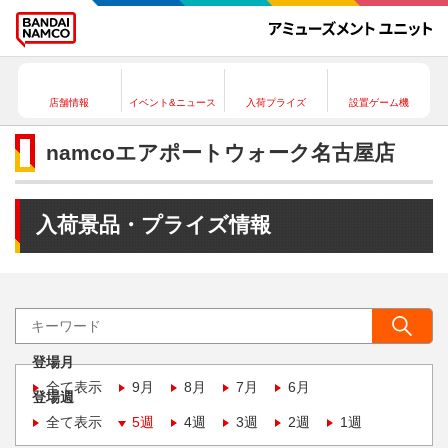
店舗情報
イベント&ニュース
入荷プライズ
設置ゲーム機
namcoエアポートウォーク名古屋店
入荷景品・プライズ情報
登場月
全て表示
9月
8月
7月
6月
登場週
全て表示
5週
4週
3週
2週
1週