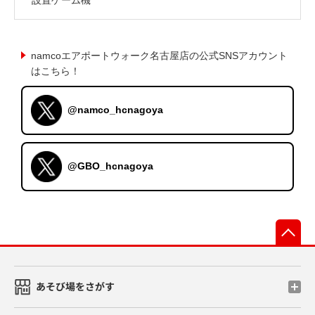
namcoエアポートウォーク名古屋店の公式SNSアカウント
はこちら！
@namco_hcnagoya
@GBO_hcnagoya
先
あそび場をさがす