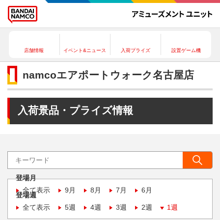
店舗情報
イベント&ニュース
入荷プライズ
設置ゲーム機
namcoエアポートウォーク名古屋店
入荷景品・プライズ情報
登場月
全て表示
9月
8月
7月
6月
登場週
全て表示
5週
4週
3週
2週
1週