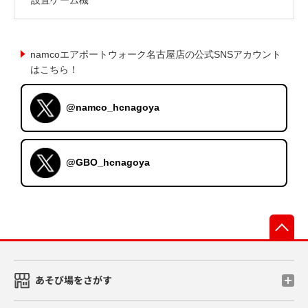
namcoエアポートウォーク名古屋店の公式SNSアカウント
はこちら！
@namco_hcnagoya
@GBO_hcnagoya
先
あそび場をさがす