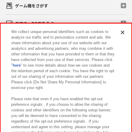
ゲーム機をさがす
スマホ・PCであそぶ
We collect unique personal identifiers such as cookies to
analyze our traffic and to personalize content and ads. We
イベント・キャンペーン
share information about your use of our website with our
analytics and advertising partners, who may combine it with
other information that you have provided to them or that they
have collected from your use of their services. Please click
"
here
" to see more details about how we use cookies and
関連会社
サステナビリティ
サイトポリシー
the retention period of each cookie. You have the right to opt
out of our sharing of your information with our partners.
プライバシーポリシー
ウェブアクセシビリティ方針と検証結果
Please click [Do Not Share My Personal Information] to
exercise your right.
お取引先さまとともに
食品のご提供について
カスタマーハラスメント対応方針
よくあるご質問・お問い合わせ
Please note that even if you have enabled the opt-out
preference signals , if you choose to allow the sharing of
cookies and other identifiers on the following setup banner,
you will be deemed to have consented to the sharing
regardless of the opt-out preference signals . If you
understand and agree to this setting, please manage your