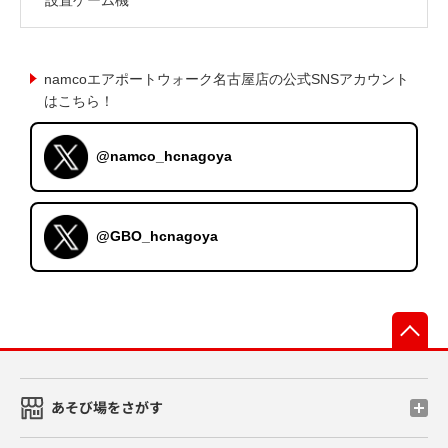
namcoエアポートウォーク名古屋店の公式SNSアカウント
はこちら！
@namco_hcnagoya
@GBO_hcnagoya
先
あそび場をさがす