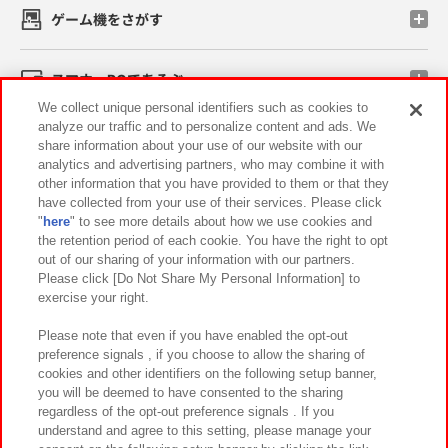
ゲーム機をさがす
スマホ・PCであそぶ
We collect unique personal identifiers such as cookies to
analyze our traffic and to personalize content and ads. We
イベント・キャンペーン
share information about your use of our website with our
analytics and advertising partners, who may combine it with
other information that you have provided to them or that they
have collected from your use of their services. Please click
"
here
" to see more details about how we use cookies and
関連会社
サステナビリティ
サイトポリシー
the retention period of each cookie. You have the right to opt
out of our sharing of your information with our partners.
プライバシーポリシー
ウェブアクセシビリティ方針と検証結果
Please click [Do Not Share My Personal Information] to
exercise your right.
お取引先さまとともに
食品のご提供について
カスタマーハラスメント対応方針
よくあるご質問・お問い合わせ
Please note that even if you have enabled the opt-out
preference signals , if you choose to allow the sharing of
cookies and other identifiers on the following setup banner,
you will be deemed to have consented to the sharing
regardless of the opt-out preference signals . If you
understand and agree to this setting, please manage your