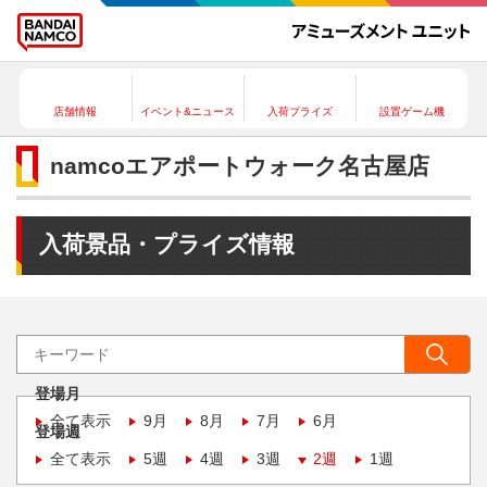
店舗情報
イベント&ニュース
入荷プライズ
設置ゲーム機
namcoエアポートウォーク名古屋店
入荷景品・プライズ情報
登場月
全て表示
9月
8月
7月
6月
登場週
全て表示
5週
4週
3週
2週
1週