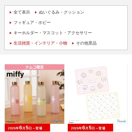
全て表示
ぬいぐるみ・クッション
フィギュア・ホビー
キーホルダー・マスコット・アクセサリー
生活雑貨・インテリア・小物
その他景品
6
5
6
5
2026年
月
日～登場
2026年
月
日～登場