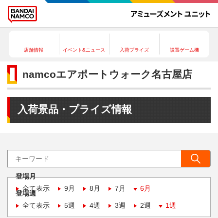
店舗情報
イベント&ニュース
入荷プライズ
設置ゲーム機
namcoエアポートウォーク名古屋店
入荷景品・プライズ情報
登場月
全て表示
9月
8月
7月
6月
登場週
全て表示
5週
4週
3週
2週
1週