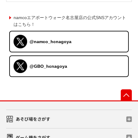
namcoエアポートウォーク名古屋店の公式SNSアカウント
はこちら！
@namco_hcnagoya
@GBO_hcnagoya
先
あそび場をさがす
ゲーム機をさがす