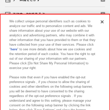
スマホ・PCであそぶ
We collect unique personal identifiers such as cookies to
analyze our traffic and to personalize content and ads. We
イベント・キャンペーン
share information about your use of our website with our
analytics and advertising partners, who may combine it with
other information that you have provided to them or that they
have collected from your use of their services. Please click
"
here
" to see more details about how we use cookies and
関連会社
サステナビリティ
サイトポリシー
the retention period of each cookie. You have the right to opt
out of our sharing of your information with our partners.
プライバシーポリシー
ウェブアクセシビリティ方針と検証結果
Please click [Do Not Share My Personal Information] to
exercise your right.
お取引先さまとともに
食品のご提供について
カスタマーハラスメント対応方針
よくあるご質問・お問い合わせ
Please note that even if you have enabled the opt-out
preference signals , if you choose to allow the sharing of
cookies and other identifiers on the following setup banner,
you will be deemed to have consented to the sharing
regardless of the opt-out preference signals . If you
understand and agree to this setting, please manage your
consent on the following setup banner by clicking the link
below, then click 'Save Settings' and close the banner.