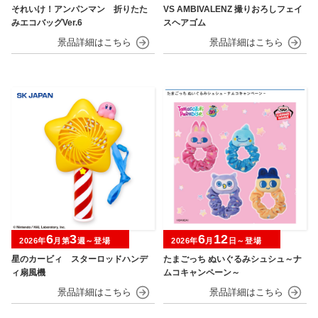
それいけ！アンパンマン 折りたた
VS AMBIVALENZ 撮りおろしフェイ
みエコバッグVer.6
スヘアゴム
6
3
6
12
2026年
月第
週～登場
2026年
月
日～登場
星のカービィ スターロッドハンデ
たまごっち ぬいぐるみシュシュ～ナ
ィ扇風機
ムコキャンペーン～