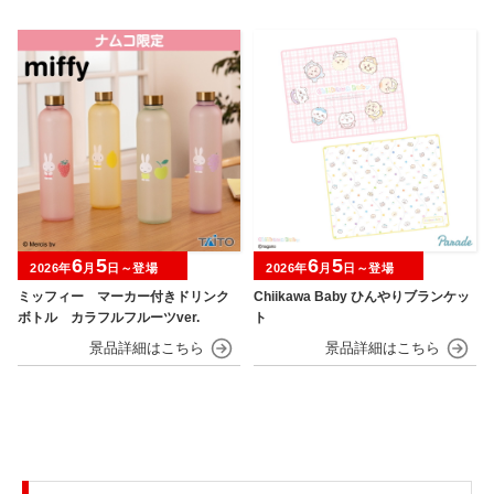
6
5
6
5
2026年
月
日～登場
2026年
月
日～登場
ミッフィー マーカー付きドリンク
Chiikawa Baby ひんやりブランケッ
ボトル カラフルフルーツver.
ト