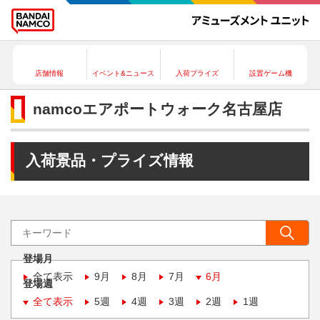
店舗情報
イベント&ニュース
入荷プライズ
設置ゲーム機
namcoエアポートウォーク名古屋店
入荷景品・プライズ情報
登場月
全て表示
9月
8月
7月
6月
登場週
全て表示
5週
4週
3週
2週
1週