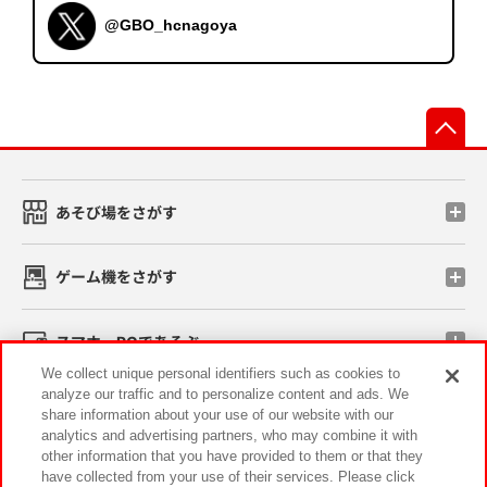
@GBO_hcnagoya
先
あそび場をさがす
ゲーム機をさがす
スマホ・PCであそぶ
We collect unique personal identifiers such as cookies to
analyze our traffic and to personalize content and ads. We
イベント・キャンペーン
share information about your use of our website with our
analytics and advertising partners, who may combine it with
other information that you have provided to them or that they
have collected from your use of their services. Please click