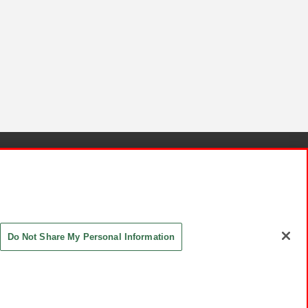
針と検証結果
お取引先さまとともに
お問い合わせ
Do Not Share My Personal Information
ASHIKI Co., Ltd. All Rights Reserved.