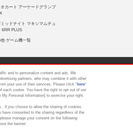
リオカート アーケードグランプ
X
岸ミッドナイト マキシマムチュ
 6RR PLUS
の他 ゲーム機一覧
サイトポリシー
プライバシーポリシー
ウェブアクセシビリティ方
raffic and to personalize content and ads. We
advertising partners, who may combine it with other
rom your use of their services. Please click "
here
"
供について
カスタマーハラスメント対応方針
よくあるご質問・
f each cookie. You have the right to opt out of our
e My Personal Information] to exercise your right.
 , if you choose to allow the sharing of cookies
to have consented to the sharing regardless of the
, please manage your consent on the following
lose the banner.
ndai Namco Amusement Lab Inc.
©Bandai Namco Experience Inc.
©HANAY