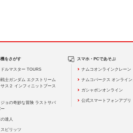
ム機をさがす
スマホ・PCであそぶ
ドルマスター TOURS
ナムコオンラインクレーン
動戦士ガンダム エクストリーム
ナムコパークス オンライ
ーサス２ インフィニットブース
ガシャポンオンライン
公式スマートフォンアプリ
ョジョの奇妙な冒険 ラストサバ
バー
鼓の達人
りスピリッツ