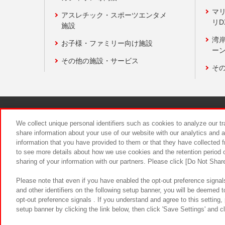
マ
アスレチック・スポーツエンタメ
リD
施設
湾
お子様・ファミリー向け施設
ーン
その他の施設・サービス
そ
関連会社
サステナビリティ
We collect unique personal identifiers such as cookies to analyze our t
share information about your use of our website with our analytics and 
information that you have provided to them or that they have collected f
食品のご提
to see more details about how we use cookies and the retention period o
sharing of your information with our partners. Please click [Do Not Shar
Please note that even if you have enabled the opt-out preference signals
and other identifiers on the following setup banner, you will be deemed 
opt-out preference signals . If you understand and agree to this setting
setup banner by clicking the link below, then click 'Save Settings' and c
©Bandai Namco Amusement Inc.
©Ba