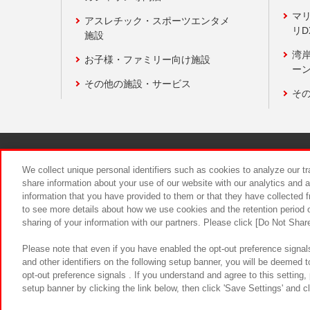
マ
アスレチック・スポーツエンタメ
リD
施設
湾
お子様・ファミリー向け施設
ーン
その他の施設・サービス
そ
関連会社
サステナビリティ
We collect unique personal identifiers such as cookies to analyze our t
share information about your use of our website with our analytics and 
information that you have provided to them or that they have collected f
食品のご提
to see more details about how we use cookies and the retention period o
sharing of your information with our partners. Please click [Do Not Shar
Please note that even if you have enabled the opt-out preference signals
and other identifiers on the following setup banner, you will be deemed 
opt-out preference signals . If you understand and agree to this setting
setup banner by clicking the link below, then click 'Save Settings' and c
©Bandai Namco Amusement Inc.
©Ba