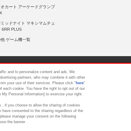
リオカート アーケードグランプ
X
岸ミッドナイト マキシマムチュ
 6RR PLUS
の他 ゲーム機一覧
サイトポリシー
プライバシーポリシー
ウェブアクセシビリティ方
raffic and to personalize content and ads. We
advertising partners, who may combine it with other
rom your use of their services. Please click "
here
"
供について
カスタマーハラスメント対応方針
よくあるご質問・
f each cookie. You have the right to opt out of our
e My Personal Information] to exercise your right.
 , if you choose to allow the sharing of cookies
to have consented to the sharing regardless of the
, please manage your consent on the following
lose the banner.
ndai Namco Amusement Lab Inc.
©Bandai Namco Experience Inc.
©HANAY