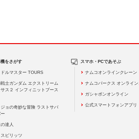
ム機をさがす
スマホ・PCであそぶ
ドルマスター TOURS
ナムコオンラインクレーン
動戦士ガンダム エクストリーム
ナムコパークス オンライ
ーサス２ インフィニットブース
ガシャポンオンライン
公式スマートフォンアプリ
ョジョの奇妙な冒険 ラストサバ
バー
鼓の達人
りスピリッツ