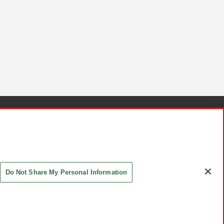
針と検証結果
お取引先さまとともに
お問い合わせ
Do Not Share My Personal Information
ASHIKI Co., Ltd. All Rights Reserved.