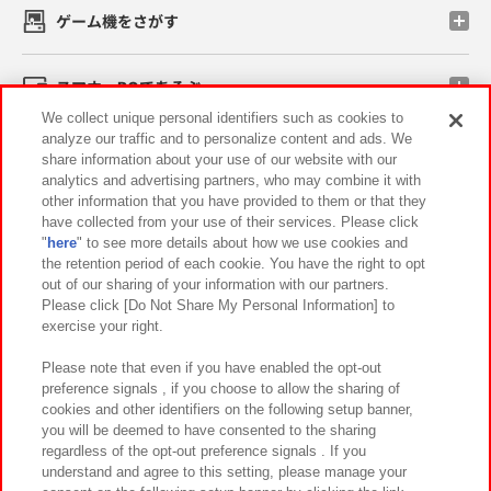
ゲーム機をさがす
スマホ・PCであそぶ
We collect unique personal identifiers such as cookies to
analyze our traffic and to personalize content and ads. We
イベント・キャンペーン
share information about your use of our website with our
analytics and advertising partners, who may combine it with
other information that you have provided to them or that they
have collected from your use of their services. Please click
"
here
" to see more details about how we use cookies and
関連会社
サステナビリティ
サイトポリシー
the retention period of each cookie. You have the right to opt
out of our sharing of your information with our partners.
プライバシーポリシー
ウェブアクセシビリティ方針と検証結果
Please click [Do Not Share My Personal Information] to
exercise your right.
お取引先さまとともに
食品のご提供について
カスタマーハラスメント対応方針
よくあるご質問・お問い合わせ
Please note that even if you have enabled the opt-out
preference signals , if you choose to allow the sharing of
cookies and other identifiers on the following setup banner,
you will be deemed to have consented to the sharing
regardless of the opt-out preference signals . If you
understand and agree to this setting, please manage your