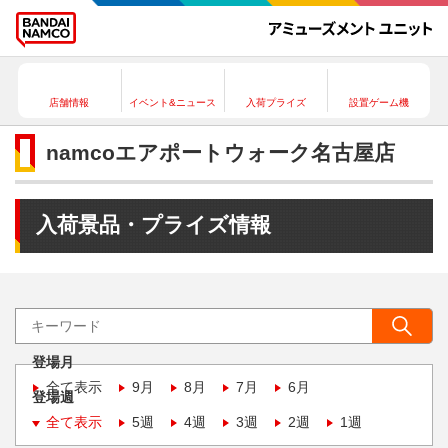
店舗情報
イベント&ニュース
入荷プライズ
設置ゲーム機
namcoエアポートウォーク名古屋店
入荷景品・プライズ情報
登場月
全て表示
9月
8月
7月
6月
登場週
全て表示
5週
4週
3週
2週
1週