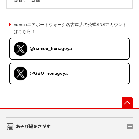
namcoエアポートウォーク名古屋店の公式SNSアカウント
はこちら！
@namco_hcnagoya
@GBO_hcnagoya
先
あそび場をさがす