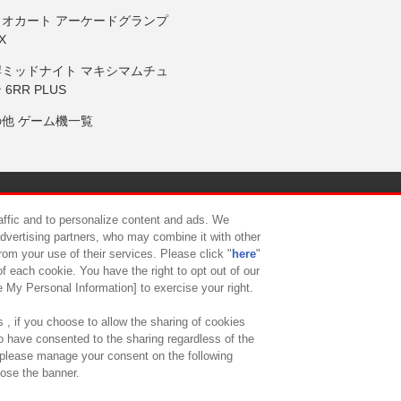
リオカート アーケードグランプ
X
岸ミッドナイト マキシマムチュ
 6RR PLUS
の他 ゲーム機一覧
サイトポリシー
プライバシーポリシー
ウェブアクセシビリティ方
raffic and to personalize content and ads. We
advertising partners, who may combine it with other
rom your use of their services. Please click "
here
"
供について
カスタマーハラスメント対応方針
よくあるご質問・
f each cookie. You have the right to opt out of our
e My Personal Information] to exercise your right.
 , if you choose to allow the sharing of cookies
to have consented to the sharing regardless of the
, please manage your consent on the following
lose the banner.
ndai Namco Amusement Lab Inc.
©Bandai Namco Experience Inc.
©HANAY