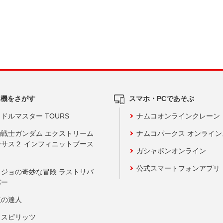
ム機をさがす
スマホ・PCであそぶ
ドルマスター TOURS
ナムコオンラインクレーン
動戦士ガンダム エクストリーム
ナムコパークス オンライ
ーサス２ インフィニットブース
ガシャポンオンライン
公式スマートフォンアプリ
ョジョの奇妙な冒険 ラストサバ
バー
鼓の達人
りスピリッツ