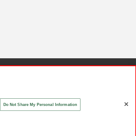
針と検証結果
お取引先さまとともに
お問い合わせ
Do Not Share My Personal Information
ASHIKI Co., Ltd. All Rights Reserved.