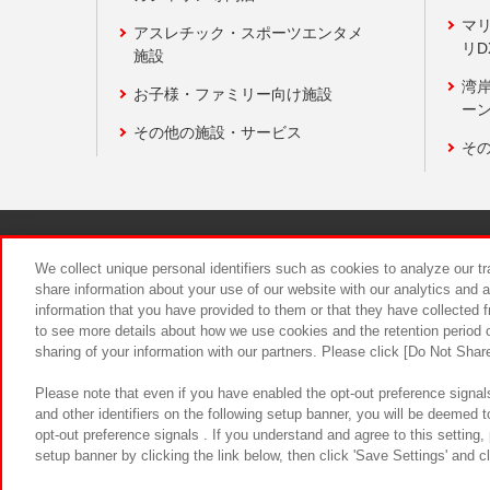
マ
アスレチック・スポーツエンタメ
リD
施設
湾
お子様・ファミリー向け施設
ーン
その他の施設・サービス
そ
関連会社
サステナビリティ
We collect unique personal identifiers such as cookies to analyze our t
share information about your use of our website with our analytics and 
information that you have provided to them or that they have collected f
食品のご提
to see more details about how we use cookies and the retention period o
sharing of your information with our partners. Please click [Do Not Shar
Please note that even if you have enabled the opt-out preference signals
and other identifiers on the following setup banner, you will be deemed 
opt-out preference signals . If you understand and agree to this setting
setup banner by clicking the link below, then click 'Save Settings' and c
©Bandai Namco Amusement Inc.
©Ba