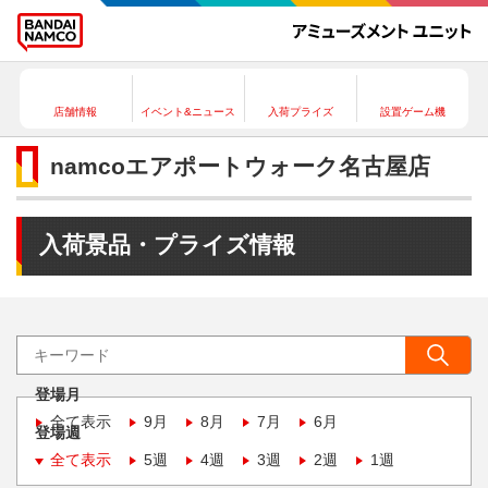
店舗情報
イベント&ニュース
入荷プライズ
設置ゲーム機
namcoエアポートウォーク名古屋店
入荷景品・プライズ情報
登場月
全て表示
9月
8月
7月
6月
登場週
全て表示
5週
4週
3週
2週
1週