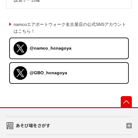
namcoエアポートウォーク名古屋店の公式SNSアカウント
はこちら！
@namco_hcnagoya
@GBO_hcnagoya
先
あそび場をさがす