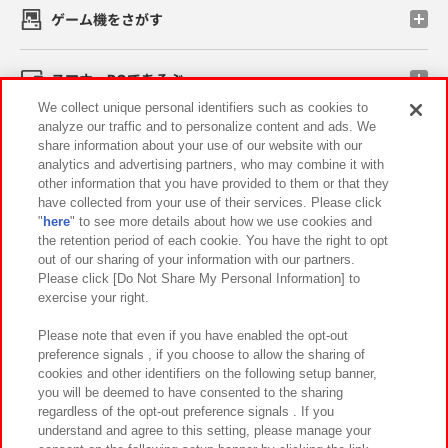
ゲーム機をさがす
スマホ・PCであそぶ
We collect unique personal identifiers such as cookies to
analyze our traffic and to personalize content and ads. We
イベント・キャンペーン
share information about your use of our website with our
analytics and advertising partners, who may combine it with
other information that you have provided to them or that they
have collected from your use of their services. Please click
"
here
" to see more details about how we use cookies and
関連会社
サステナビリティ
サイトポリシー
the retention period of each cookie. You have the right to opt
out of our sharing of your information with our partners.
プライバシーポリシー
ウェブアクセシビリティ方針と検証結果
Please click [Do Not Share My Personal Information] to
exercise your right.
お取引先さまとともに
食品のご提供について
カスタマーハラスメント対応方針
よくあるご質問・お問い合わせ
Please note that even if you have enabled the opt-out
preference signals , if you choose to allow the sharing of
cookies and other identifiers on the following setup banner,
you will be deemed to have consented to the sharing
regardless of the opt-out preference signals . If you
understand and agree to this setting, please manage your