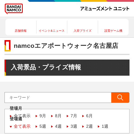
店舗情報
イベント&ニュース
入荷プライズ
設置ゲーム機
namcoエアポートウォーク名古屋店
入荷景品・プライズ情報
登場月
全て表示
9月
8月
7月
6月
登場週
全て表示
5週
4週
3週
2週
1週