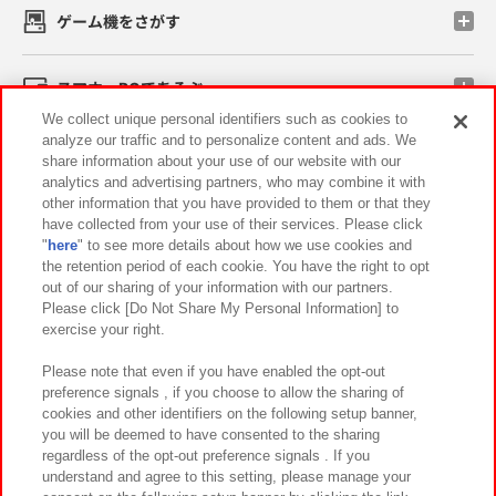
ゲーム機をさがす
スマホ・PCであそぶ
We collect unique personal identifiers such as cookies to
analyze our traffic and to personalize content and ads. We
イベント・キャンペーン
share information about your use of our website with our
analytics and advertising partners, who may combine it with
other information that you have provided to them or that they
have collected from your use of their services. Please click
"
here
" to see more details about how we use cookies and
関連会社
サステナビリティ
サイトポリシー
the retention period of each cookie. You have the right to opt
out of our sharing of your information with our partners.
プライバシーポリシー
ウェブアクセシビリティ方針と検証結果
Please click [Do Not Share My Personal Information] to
exercise your right.
お取引先さまとともに
食品のご提供について
カスタマーハラスメント対応方針
よくあるご質問・お問い合わせ
Please note that even if you have enabled the opt-out
preference signals , if you choose to allow the sharing of
cookies and other identifiers on the following setup banner,
you will be deemed to have consented to the sharing
regardless of the opt-out preference signals . If you
understand and agree to this setting, please manage your