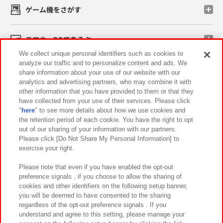
ゲーム機をさがす
スマホ・PCであそぶ
We collect unique personal identifiers such as cookies to
analyze our traffic and to personalize content and ads. We
イベント・キャンペーン
share information about your use of our website with our
analytics and advertising partners, who may combine it with
other information that you have provided to them or that they
have collected from your use of their services. Please click
"
here
" to see more details about how we use cookies and
関連会社
サステナビリティ
サイトポリシー
the retention period of each cookie. You have the right to opt
out of our sharing of your information with our partners.
プライバシーポリシー
ウェブアクセシビリティ方針と検証結果
Please click [Do Not Share My Personal Information] to
exercise your right.
お取引先さまとともに
食品のご提供について
カスタマーハラスメント対応方針
よくあるご質問・お問い合わせ
Please note that even if you have enabled the opt-out
preference signals , if you choose to allow the sharing of
cookies and other identifiers on the following setup banner,
you will be deemed to have consented to the sharing
regardless of the opt-out preference signals . If you
understand and agree to this setting, please manage your