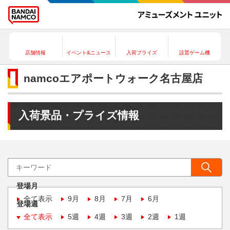
店舗情報
イベント&ニュース
入荷プライズ
設置ゲーム機
namcoエアポートウォーク名古屋店
入荷景品・プライズ情報
登場月
全て表示
9月
8月
7月
6月
登場週
全て表示
5週
4週
3週
2週
1週