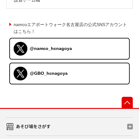
namcoエアポートウォーク名古屋店の公式SNSアカウント
はこちら！
@namco_hcnagoya
@GBO_hcnagoya
先
あそび場をさがす