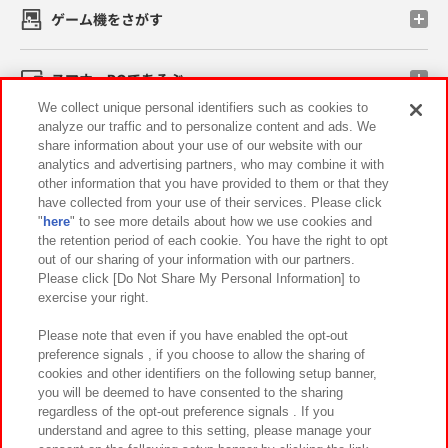
ゲーム機をさがす
スマホ・PCであそぶ
We collect unique personal identifiers such as cookies to
analyze our traffic and to personalize content and ads. We
イベント・キャンペーン
share information about your use of our website with our
analytics and advertising partners, who may combine it with
other information that you have provided to them or that they
have collected from your use of their services. Please click
"
here
" to see more details about how we use cookies and
関連会社
サステナビリティ
サイトポリシー
the retention period of each cookie. You have the right to opt
out of our sharing of your information with our partners.
プライバシーポリシー
ウェブアクセシビリティ方針と検証結果
Please click [Do Not Share My Personal Information] to
exercise your right.
お取引先さまとともに
食品のご提供について
カスタマーハラスメント対応方針
よくあるご質問・お問い合わせ
Please note that even if you have enabled the opt-out
preference signals , if you choose to allow the sharing of
cookies and other identifiers on the following setup banner,
you will be deemed to have consented to the sharing
regardless of the opt-out preference signals . If you
understand and agree to this setting, please manage your