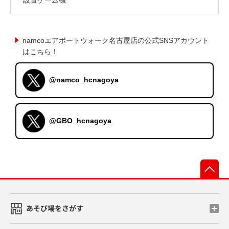
namcoエアポートウォーク名古屋店の公式SNSアカウント
はこちら！
@namco_hcnagoya
@GBO_hcnagoya
先
あそび場をさがす