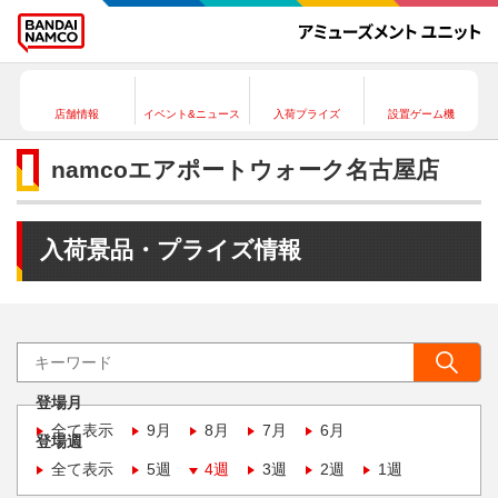
店舗情報
イベント&ニュース
入荷プライズ
設置ゲーム機
namcoエアポートウォーク名古屋店
入荷景品・プライズ情報
登場月
全て表示
9月
8月
7月
6月
登場週
全て表示
5週
4週
3週
2週
1週