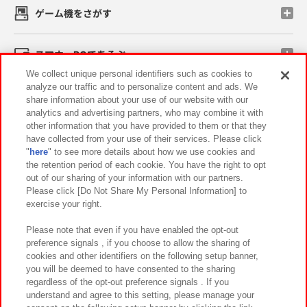
ゲーム機をさがす
スマホ・PCであそぶ
We collect unique personal identifiers such as cookies to
analyze our traffic and to personalize content and ads. We
イベント・キャンペーン
share information about your use of our website with our
analytics and advertising partners, who may combine it with
other information that you have provided to them or that they
have collected from your use of their services. Please click
"
here
" to see more details about how we use cookies and
関連会社
サステナビリティ
サイトポリシー
the retention period of each cookie. You have the right to opt
out of our sharing of your information with our partners.
プライバシーポリシー
ウェブアクセシビリティ方針と検証結果
Please click [Do Not Share My Personal Information] to
exercise your right.
お取引先さまとともに
食品のご提供について
カスタマーハラスメント対応方針
よくあるご質問・お問い合わせ
Please note that even if you have enabled the opt-out
preference signals , if you choose to allow the sharing of
cookies and other identifiers on the following setup banner,
you will be deemed to have consented to the sharing
regardless of the opt-out preference signals . If you
understand and agree to this setting, please manage your