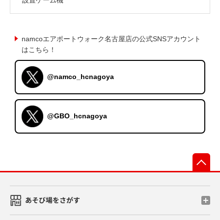
namcoエアポートウォーク名古屋店の公式SNSアカウント
はこちら！
@namco_hcnagoya
@GBO_hcnagoya
先
あそび場をさがす