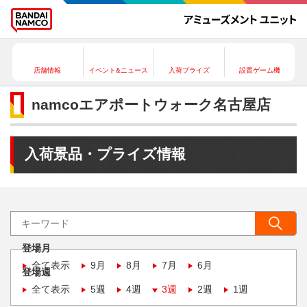
店舗情報
イベント&ニュース
入荷プライズ
設置ゲーム機
namcoエアポートウォーク名古屋店
入荷景品・プライズ情報
登場月
全て表示
9月
8月
7月
6月
登場週
全て表示
5週
4週
3週
2週
1週