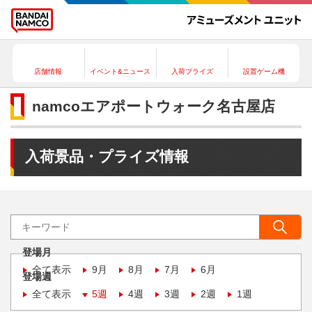
店舗情報
イベント&ニュース
入荷プライズ
設置ゲーム機
namcoエアポートウォーク名古屋店
入荷景品・プライズ情報
登場月
全て表示
9月
8月
7月
6月
登場週
全て表示
5週
4週
3週
2週
1週