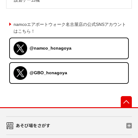
namcoエアポートウォーク名古屋店の公式SNSアカウント
はこちら！
@namco_hcnagoya
@GBO_hcnagoya
先
あそび場をさがす