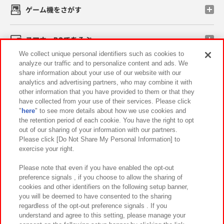
ゲーム機をさがす
スマホ・PCであそぶ
We collect unique personal identifiers such as cookies to
analyze our traffic and to personalize content and ads. We
イベント・キャンペーン
share information about your use of our website with our
analytics and advertising partners, who may combine it with
other information that you have provided to them or that they
have collected from your use of their services. Please click
"
here
" to see more details about how we use cookies and
関連会社
サステナビリティ
サイトポリシー
the retention period of each cookie. You have the right to opt
out of our sharing of your information with our partners.
プライバシーポリシー
ウェブアクセシビリティ方針と検証結果
Please click [Do Not Share My Personal Information] to
exercise your right.
お取引先さまとともに
食品のご提供について
カスタマーハラスメント対応方針
よくあるご質問・お問い合わせ
Please note that even if you have enabled the opt-out
preference signals , if you choose to allow the sharing of
cookies and other identifiers on the following setup banner,
you will be deemed to have consented to the sharing
regardless of the opt-out preference signals . If you
understand and agree to this setting, please manage your