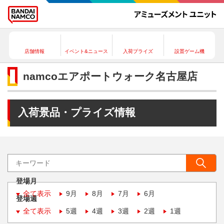
店舗情報
イベント&ニュース
入荷プライズ
設置ゲーム機
namcoエアポートウォーク名古屋店
入荷景品・プライズ情報
登場月
全て表示
9月
8月
7月
6月
登場週
全て表示
5週
4週
3週
2週
1週