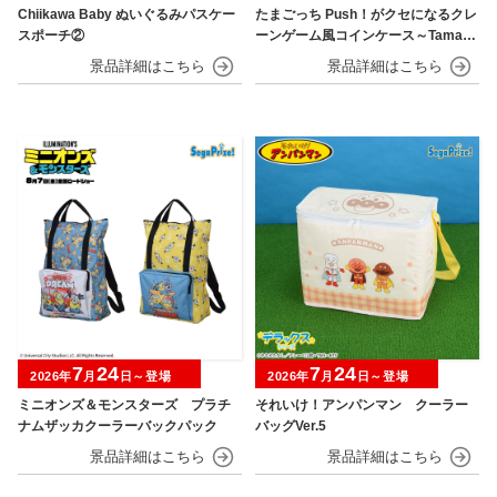
Chiikawa Baby ぬいぐるみパスケー
たまごっち Push！がクセになるクレ
スポーチ②
ーンゲーム風コインケース～Tamago
tchi Paradise～
7
24
7
24
2026年
月
日～登場
2026年
月
日～登場
ミニオンズ＆モンスターズ プラチ
それいけ！アンパンマン クーラー
ナムザッカクーラーバックパック
バッグVer.5