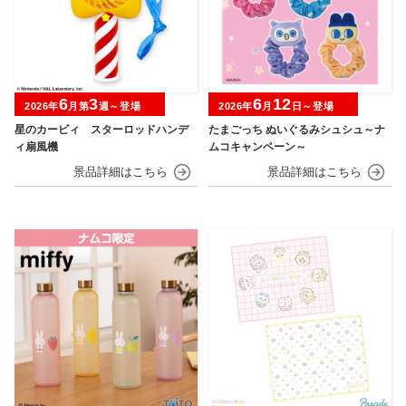
6
3
6
12
2026年
月第
週～登場
2026年
月
日～登場
星のカービィ スターロッドハンデ
たまごっち ぬいぐるみシュシュ～ナ
ィ扇風機
ムコキャンペーン～