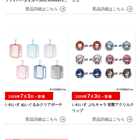
ファイバータオル～30th Anniversar
シュ
y～
7
3
7
3
2026年
月
日～登場
2026年
月
日～登場
いれいす ぬいぐるみクリアポーチ
いれいす ぷちキャラ 前髪アクリルク
リップ