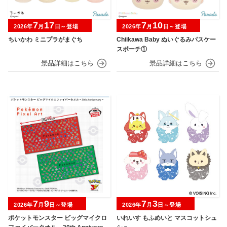
7
17
7
10
2026年
月
日～登場
2026年
月
日～登場
ちいかわ ミニプラがまぐち
Chiikawa Baby ぬいぐるみパスケー
スポーチ①
7
9
7
3
2026年
月
日～登場
2026年
月
日～登場
ポケットモンスター ビッグマイクロ
いれいす もふめいと マスコットシュ