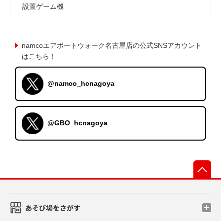
設置ゲーム機
namcoエアポートウォーク名古屋店の公式SNSアカウント
はこちら！
@namco_hcnagoya
@GBO_hcnagoya
先
あそび場をさがす