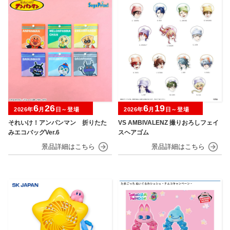
6
26
6
19
2026年
月
日～登場
2026年
月
日～登場
それいけ！アンパンマン 折りたた
VS AMBIVALENZ 撮りおろしフェイ
みエコバッグVer.6
スヘアゴム