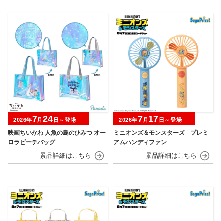
7
24
7
17
2026年
月
日～登場
2026年
月
日～登場
映画ちいかわ 人魚の島のひみつ オー
ミニオンズ＆モンスターズ プレミ
ロラビーチバッグ
アムハンディファン