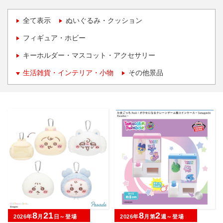
全て表示
ぬいぐるみ・クッション
フィギュア・ホビー
キーホルダー・マスコット・アクセサリー
生活雑貨・インテリア・小物
その他景品
8
21
8
2
2026年
月
日～登場
2026年
月第
週～登場