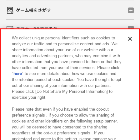
ゲーム機をさがす
スマホ・PCであそぶ
We collect unique personal identifiers such as cookies to
analyze our traffic and to personalize content and ads. We
イベント・キャンペーン
share information about your use of our website with our
analytics and advertising partners, who may combine it with
other information that you have provided to them or that they
have collected from your use of their services. Please click
"
here
" to see more details about how we use cookies and
関連会社
サステナビリティ
サイトポリシー
the retention period of each cookie. You have the right to opt
out of our sharing of your information with our partners.
プライバシーポリシー
ウェブアクセシビリティ方針と検証結果
Please click [Do Not Share My Personal Information] to
exercise your right.
お取引先さまとともに
食品のご提供について
カスタマーハラスメント対応方針
よくあるご質問・お問い合わせ
Please note that even if you have enabled the opt-out
preference signals , if you choose to allow the sharing of
cookies and other identifiers on the following setup banner,
you will be deemed to have consented to the sharing
regardless of the opt-out preference signals . If you
understand and agree to this setting, please manage your