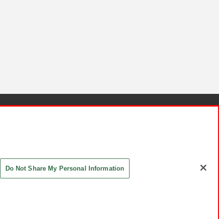
針と検証結果
お取引先さまとともに
お問い合わせ
Do Not Share My Personal Information
ASHIKI Co., Ltd. All Rights Reserved.