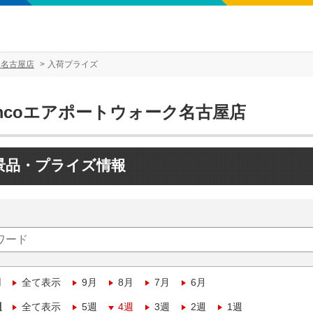
ク名古屋店
入荷プライズ
amcoエアポートウォーク名古屋店
景品・プライズ情報
月
全て表示
9月
8月
7月
6月
週
全て表示
5週
4週
3週
2週
1週