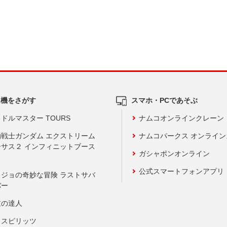
ム機をさがす
スマホ・PCであそぶ
ドルマスター TOURS
ナムコオンラインクレーン
動戦士ガンダム エクストリーム
ナムコパークス オンライ
ーサス２ インフィニットブース
ガシャポンオンライン
公式スマートフォンアプリ
ョジョの奇妙な冒険 ラストサバ
バー
鼓の達人
りスピリッツ