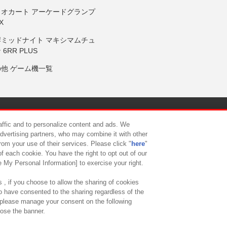
リオカート アーケードグランプ
X
岸ミッドナイト マキシマムチュ
 6RR PLUS
の他 ゲーム機一覧
サイトポリシー
プライバシーポリシー
ウェブアクセシビリティ方
raffic and to personalize content and ads. We
advertising partners, who may combine it with other
rom your use of their services. Please click "
here
"
供について
カスタマーハラスメント対応方針
よくあるご質問・
f each cookie. You have the right to opt out of our
e My Personal Information] to exercise your right.
 , if you choose to allow the sharing of cookies
to have consented to the sharing regardless of the
, please manage your consent on the following
lose the banner.
ndai Namco Amusement Lab Inc.
©Bandai Namco Experience Inc.
©HANAY