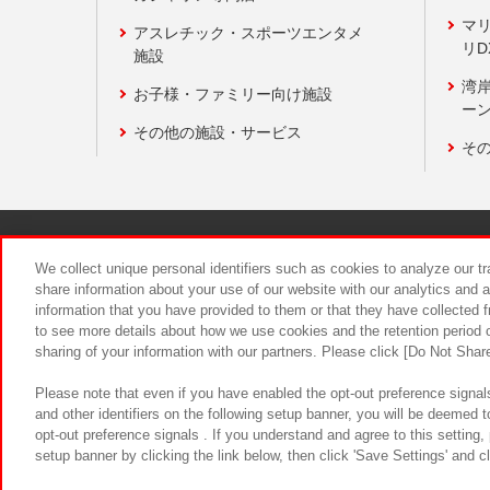
マ
アスレチック・スポーツエンタメ
リD
施設
湾
お子様・ファミリー向け施設
ーン
その他の施設・サービス
そ
関連会社
サステナビリティ
We collect unique personal identifiers such as cookies to analyze our t
share information about your use of our website with our analytics and 
information that you have provided to them or that they have collected f
食品のご提
to see more details about how we use cookies and the retention period o
sharing of your information with our partners. Please click [Do Not Shar
Please note that even if you have enabled the opt-out preference signals
and other identifiers on the following setup banner, you will be deemed 
opt-out preference signals . If you understand and agree to this setting
setup banner by clicking the link below, then click 'Save Settings' and c
©Bandai Namco Amusement Inc.
©Ba