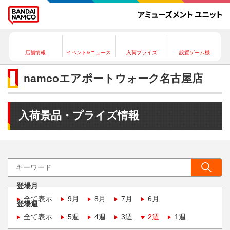
店舗情報
イベント&ニュース
入荷プライズ
設置ゲーム機
namcoエアポートウォーク名古屋店
入荷景品・プライズ情報
登場月
全て表示
9月
8月
7月
6月
登場週
全て表示
5週
4週
3週
2週
1週