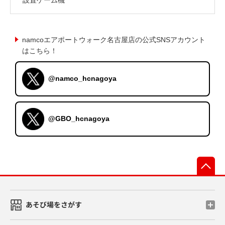
namcoエアポートウォーク名古屋店の公式SNSアカウント
はこちら！
@namco_hcnagoya
@GBO_hcnagoya
先
あそび場をさがす