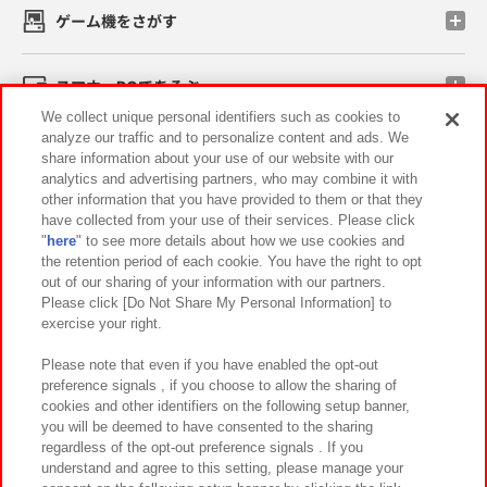
ゲーム機をさがす
スマホ・PCであそぶ
We collect unique personal identifiers such as cookies to
analyze our traffic and to personalize content and ads. We
イベント・キャンペーン
share information about your use of our website with our
analytics and advertising partners, who may combine it with
other information that you have provided to them or that they
have collected from your use of their services. Please click
"
here
" to see more details about how we use cookies and
関連会社
サステナビリティ
サイトポリシー
the retention period of each cookie. You have the right to opt
out of our sharing of your information with our partners.
プライバシーポリシー
ウェブアクセシビリティ方針と検証結果
Please click [Do Not Share My Personal Information] to
exercise your right.
お取引先さまとともに
食品のご提供について
カスタマーハラスメント対応方針
よくあるご質問・お問い合わせ
Please note that even if you have enabled the opt-out
preference signals , if you choose to allow the sharing of
cookies and other identifiers on the following setup banner,
you will be deemed to have consented to the sharing
regardless of the opt-out preference signals . If you
understand and agree to this setting, please manage your